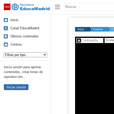
Mediateca de EducaMadrid
Saltar navegación
Palabra o frase:
Inicio
Canal EducaMadrid
Inicio
Centros
C
Últimos contenidos
Contenido protegido…
Centros
Tipo de contenido:
Inicia sesión para aportar
contenidos, crear listas de
reproducción...
Iniciar sesión