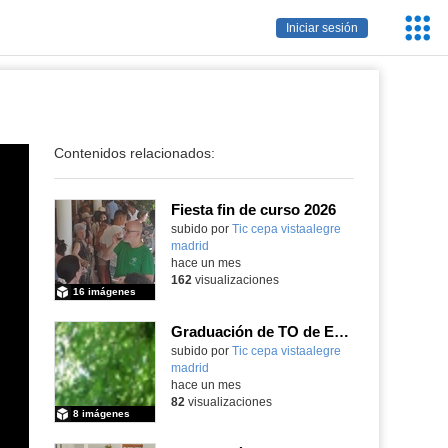
Servic
Iniciar sesión
Educa
Contenidos relacionados:
Fiesta fin de curso 2026
subido por
Tic cepa vistaalegre
madrid
-
hace un mes
162
visualizaciones
16 imágenes
Graduación de TO de Empleo Doméstico
subido por
Tic cepa vistaalegre
madrid
-
hace un mes
82
visualizaciones
8 imágenes