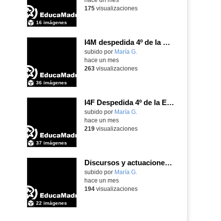
175
visualizaciones
16 imágenes
I4M despedida 4º de la ESO
subido por
María G.
-
hace un mes
263
visualizaciones
36 imágenes
I4F Despedida 4º de la ESO
subido por
María G.
-
hace un mes
219
visualizaciones
37 imágenes
Discursos y actuaciones despedida de 4º
Contenido educativo.
subido por
María G.
-
hace un mes
194
visualizaciones
22 imágenes