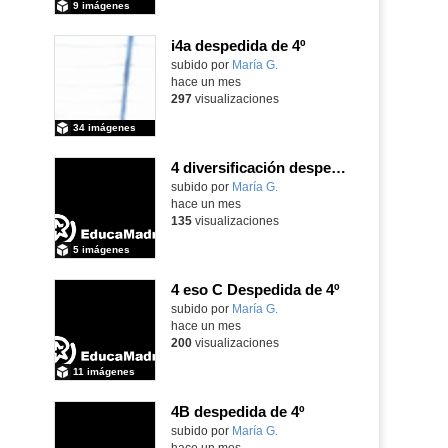
9 imágenes
i4a despedida de 4º
Contenido educativo.
subido por
María G.
-
hace un mes
297
visualizaciones
34 imágenes
4 diversificación despedida de 4º
Contenido educativo.
subido por
María G.
-
hace un mes
135
visualizaciones
5 imágenes
4 eso C Despedida de 4º
Contenido educativo.
subido por
María G.
-
hace un mes
200
visualizaciones
11 imágenes
4B despedida de 4º
Contenido educativo.
subido por
María G.
-
hace un mes