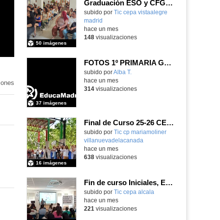
Graduación ESO y CFGB 2026
subido por
Tic cepa vistaalegre
madrid
-
hace un mes
148
visualizaciones
50 imágenes
FOTOS 1º PRIMARIA GONZALO DE BERCEO
subido por
Alba T.
-
hace un mes
iones
314
visualizaciones
37 imágenes
Final de Curso 25-26 CEIPSO MARÍA MOLINER
subido por
Tic cp mariamoliner
villanuevadelacanada
-
hace un mes
638
visualizaciones
16 imágenes
Fin de curso Iniciales, Español, Inglés, Informática y Patrimonio
subido por
Tic cepa alcala
-
hace un mes
221
visualizaciones