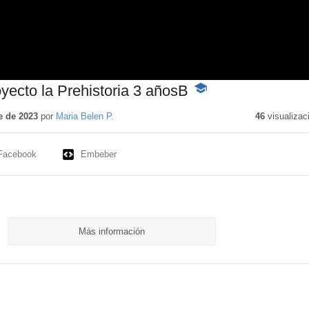
oyecto la Prehistoria 3 añosB
-
Contenido
educativo
e de 2023
por
Maria Belen P.
46
visualizac
Facebook
Embeber
Más información