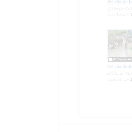
Contenido educ
subido por
Cp 
-
hace 5 años
-
44 imágenes
Contenido educ
subido por
Cp 
-
hace 5 años
-