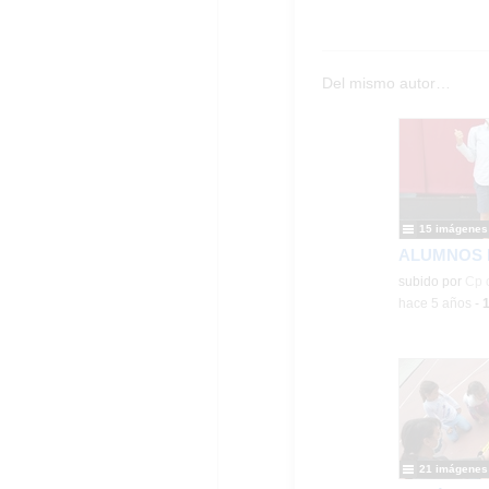
Del mismo autor…
15 imágenes
ALUMNOS D
Contenido educ
subido por
Cp 
-
hace 5 años
-
21 imágenes