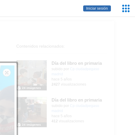
Servic
Iniciar sesión
Educa
Contenidos relacionados:
Día del libro en primaria
Contenido educativo.
subido por
Cp ciudadpegaso
madrid
-
hace 5 años
2427
visualizaciones
24 imágenes
Día del libro en primaria
Contenido educativo.
subido por
Cp ciudadpegaso
madrid
-
hace 5 años
412
visualizaciones
24 imágenes