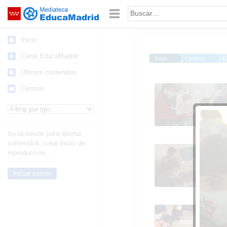
Mediateca de EducaMadrid
Saltar navegación
Palabra o frase:
Inicio
Canal EducaMadrid
Inicio
Centros
C
Últimos contenidos
Día del libro en primar
Centros
Tipo de contenido:
Inicia sesión para aportar
contenidos, crear listas de
Día del libro en primar
reproducción...
Iniciar sesión
Día del libro en primar