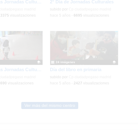
3er día de las Jornadas Culturales
2° Día de Jornadas Culturales
ativo.
ciudadpegaso madrid
Contenido educativo.
subido por
Cp ciudadpegaso madrid
13375
visualizaciones
-
hace 5 años
-
6695
visualizaciones
24 imágenes
1er día de las Jornadas Culturales «diversidad funcional»
Día del libro en primaria
ativo.
ciudadpegaso madrid
Contenido educativo.
subido por
Cp ciudadpegaso madrid
2690
visualizaciones
-
hace 5 años
-
2427
visualizaciones
Ver más del mismo centro