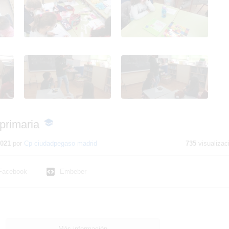
ia
Día del libro en primaria
Día del libro en primaria
 primaria
-
Contenido
educativo
2021
por
Cp ciudadpegaso madrid
735
visualizac
Facebook
Embeber
Más información