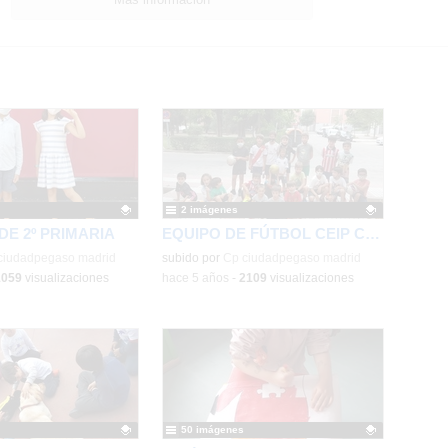
2 imágenes
E 2º PRIMARIA
EQUIPO DE FÚTBOL CEIP CIUDAD PEGASO
ativo.
ciudadpegaso madrid
Contenido educativo.
subido por
Cp ciudadpegaso madrid
1059
visualizaciones
-
hace 5 años
-
2109
visualizaciones
50 imágenes