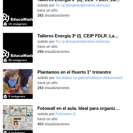
Contenido educativo.
subido por
Tic cp fernandodelosrios lasrozas
-
hace un año
282
visualizaciones
15 imágenes
Talleres Energía 3º (I)_CEIP FDLR_Las Rozas
Contenido educativo.
subido por
Tic cp fernandodelosrios lasrozas
-
hace un año
294
visualizaciones
36 imágenes
Plantamos en el Huerto 1° trimestre
Contenido educativo.
subido por
Secretaria cp garcianoblejas villaviciosa2
-
hace un año
283
visualizaciones
9 imágenes
Fotowall en el aula. Ideal para organizar tus imágenes.
Contenido educativo.
subido por
Felicisimo G.
-
hace un año
453
visualizaciones
3 imágenes