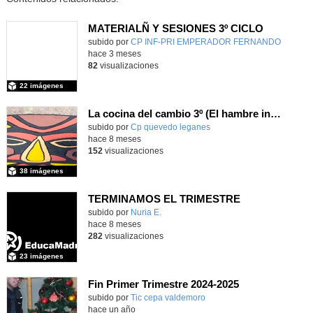
MATERIALÑ Y SESIONES 3º CICLO
Contenido educativo.
subido por
CP INF-PRI EMPERADOR FERNANDO
-
hace 3 meses
82
visualizaciones
22 imágenes
La cocina del cambio 3º (El hambre invisible – África)
Contenido educativo.
subido por
Cp quevedo leganes
-
hace 8 meses
152
visualizaciones
38 imágenes
TERMINAMOS EL TRIMESTRE
Contenido educativo.
subido por
Nuria E.
-
hace 8 meses
282
visualizaciones
23 imágenes
Fin Primer Trimestre 2024-2025
subido por
Tic cepa valdemoro
-
hace un año