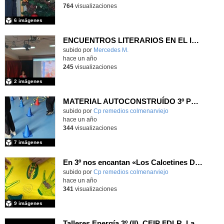
764
visualizaciones
6 imágenes
ENCUENTROS LITERARIOS EN EL IES ANTONIO DOMÍNGUEZ ORTIZ
subido por
Mercedes M.
-
hace un año
245
visualizaciones
2 imágenes
MATERIAL AUTOCONSTRUÍDO 3º PRIMARIA
Contenido educativo.
subido por
Cp remedios colmenarviejo
-
hace un año
344
visualizaciones
7 imágenes
En 3º nos encantan «Los Calcetines Desparejados»
Contenido educativo.
subido por
Cp remedios colmenarviejo
-
hace un año
341
visualizaciones
9 imágenes
Talleres Energía 3º (II)_CEIP FDLR_Las Rozas