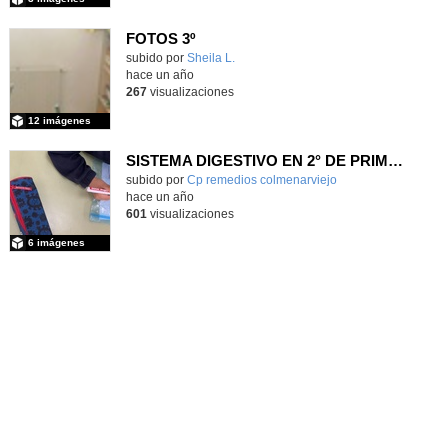
FOTOS 3º
Contenido educativo.
subido por
Sheila L.
-
hace un año
267
visualizaciones
12 imágenes
SISTEMA DIGESTIVO EN 2° DE PRIMARIA
Contenido educativo.
subido por
Cp remedios colmenarviejo
-
hace un año
601
visualizaciones
6 imágenes