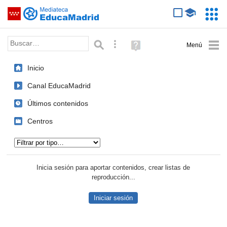
Mediateca de EducaMadrid
Saltar navegación
Servic
Educa
Palabra o frase:
Búsqueda avanzada
Ayuda
(en
ventana
Inicio
nueva)
Canal EducaMadrid
Últimos contenidos
Centros
Tipo de contenido:
Inicia sesión para aportar contenidos, crear listas de
reproducción...
Iniciar sesión