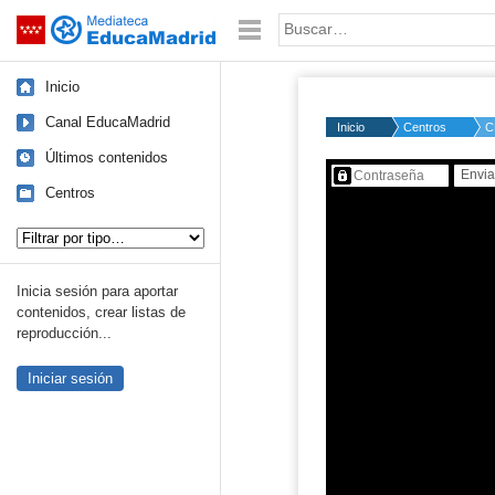
Mediateca de EducaMadrid
Saltar navegación
Palabra o frase:
Inicio
Canal EducaMadrid
Inicio
Centros
C
Últimos contenidos
Contenido protegido…
Centros
Tipo de contenido:
Inicia sesión para aportar
contenidos, crear listas de
reproducción...
Iniciar sesión