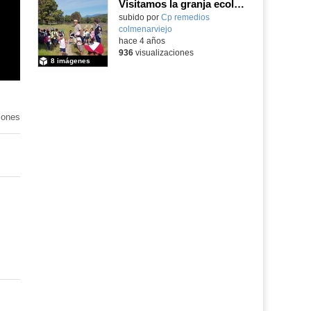
Visitamos la granja ecológica Suerte Ampanera con 1°P
Contenido educativo.
subido por
Cp remedios
colmenarviejo
-
hace 4 años
936
visualizaciones
8 imágenes
iones