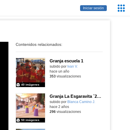
Servic
Iniciar sesión
Educa
Contenidos relacionados:
Granja escuela 1
Contenido educativo.
subido por
Ivan V.
-
hace un año
353
visualizaciones
40 imágenes
Granja La Esgaravita ´24 (1)
subido por
Blanca Camino J.
-
hace 2 años
296
visualizaciones
50 imágenes