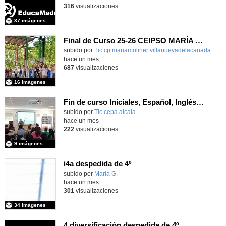
316
visualizaciones
37 imágenes
Final de Curso 25-26 CEIPSO MARÍA MOLINER
subido por
Tic cp mariamoliner villanuevadelacanada
-
hace un mes
687
visualizaciones
16 imágenes
Fin de curso Iniciales, Español, Inglés, Informática y Patrimonio
subido por
Tic cepa alcala
-
hace un mes
222
visualizaciones
9 imágenes
i4a despedida de 4º
Contenido educativo.
subido por
María G.
-
hace un mes
301
visualizaciones
34 imágenes
4 diversificación despedida de 4º