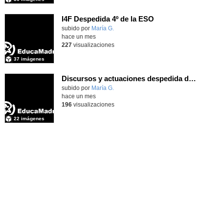
I4F Despedida 4º de la ESO
subido por
María G.
-
hace un mes
227
visualizaciones
37 imágenes
Discursos y actuaciones despedida de 4º
Contenido educativo.
subido por
María G.
-
hace un mes
196
visualizaciones
22 imágenes