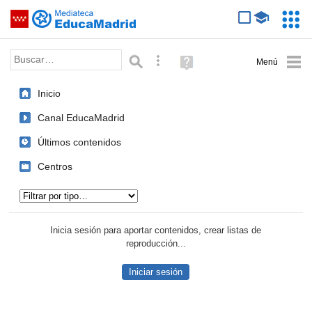
Mediateca de EducaMadrid
Saltar navegación
Servic
Educa
Palabra o frase:
Búsqueda avanzada
Ayuda
(en
ventana
Inicio
nueva)
Canal EducaMadrid
Últimos contenidos
Centros
Tipo de contenido:
Inicia sesión para aportar contenidos, crear listas de
reproducción...
Iniciar sesión