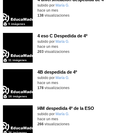
Contenido educativo.
subido por
María G.
-
hace un mes
138
visualizaciones
5 imágenes
4 eso C Despedida de 4º
Contenido educativo.
subido por
María G.
-
hace un mes
203
visualizaciones
11 imágenes
4B despedida de 4º
Contenido educativo.
subido por
María G.
-
hace un mes
178
visualizaciones
16 imágenes
I4M despedida 4º de la ESO
subido por
María G.
-
hace un mes
266
visualizaciones
36 imágenes