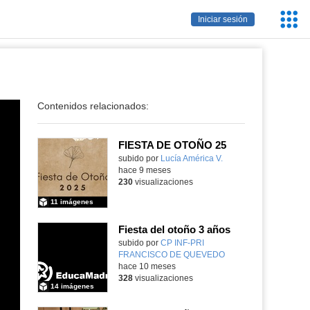
Servic
Iniciar sesión
Educa
Contenidos relacionados:
FIESTA DE OTOÑO 25
Contenido educativo.
subido por
Lucía América V.
-
hace 9 meses
230
visualizaciones
11 imágenes
Fiesta del otoño 3 años
subido por
CP INF-PRI
FRANCISCO DE QUEVEDO
-
hace 10 meses
328
visualizaciones
14 imágenes