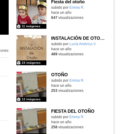
Fiesta del otoño
Contenido educativo.
subido por
Emma R.
-
hace un año
647
visualizaciones
11 imágenes
INSTALACIÓN DE OTOÑO 2024
Contenido educativo.
subido por
Lucía América V.
-
hace un año
iones
489
visualizaciones
23 imágenes
OTOÑO
Contenido educativo.
subido por
Emma R.
-
hace un año
253
visualizaciones
12 imágenes
FIESTA DEL OTOÑO
Contenido educativo.
subido por
Emma R.
-
hace un año
258
visualizaciones