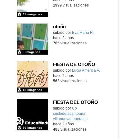
1999
visualizaciones
42 imágenes
otoño
Contenido educativo.
subido por
Eva María R.
-
hace 2 años
765
visualizaciones
6 imágenes
FIESTA DE OTOÑO
subido por
Lucía América V.
-
hace 2 años
563
visualizaciones
18 imágenes
FIESTA DEL OTOÑO
subido por
Cp
cristodelacampana
villanuevadeperales
-
hace 2 años
36 imágenes
483
visualizaciones