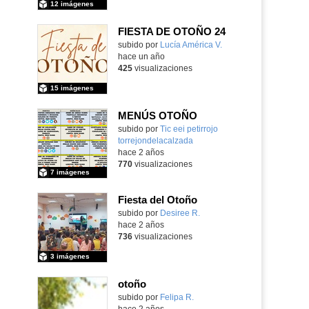
12 imágenes
FIESTA DE OTOÑO 24
Contenido educativo.
subido por
Lucía América V.
-
hace un año
425
visualizaciones
15 imágenes
MENÚS OTOÑO
Contenido educativo.
subido por
Tic eei petirrojo
torrejondelacalzada
-
hace 2 años
770
visualizaciones
7 imágenes
Fiesta del Otoño
Contenido educativo.
subido por
Desiree R.
-
hace 2 años
736
visualizaciones
3 imágenes
otoño
subido por
Felipa R.
-
hace 2 años