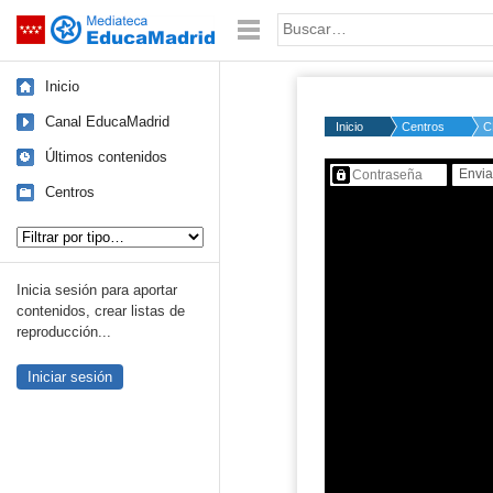
Mediateca de EducaMadrid
Saltar navegación
Palabra o frase:
Inicio
Canal EducaMadrid
Inicio
Centros
C
Últimos contenidos
Contenido protegido…
Centros
Tipo de contenido:
Inicia sesión para aportar
contenidos, crear listas de
reproducción...
Iniciar sesión