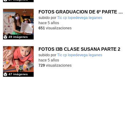
FOTOS GRADUACION DE 6º PARTE 2 LOPE DE VEGA
subido por
Tic cp lopedevega leganes
-
hace 5 años
651
visualizaciones
49 imágenes
FOTOS I3B CLASE SUSANA PARTE 2
Contenido educativo.
subido por
Tic cp lopedevega leganes
-
hace 5 años
729
visualizaciones
47 imágenes