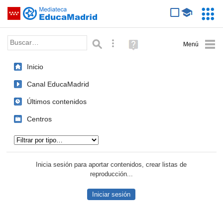
Mediateca de EducaMadrid
Saltar navegación
Servic
Educa
Palabra o frase:
Búsqueda avanzada
Ayuda
(en
ventana
Inicio
nueva)
Canal EducaMadrid
Últimos contenidos
Centros
Tipo de contenido:
Inicia sesión para aportar contenidos, crear listas de
reproducción...
Iniciar sesión