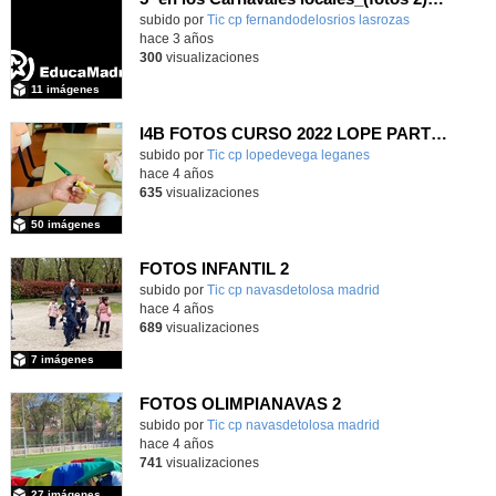
Contenido educativo.
subido por
Tic cp fernandodelosrios lasrozas
-
hace 3 años
300
visualizaciones
11 imágenes
I4B FOTOS CURSO 2022 LOPE PARTE 2
subido por
Tic cp lopedevega leganes
-
hace 4 años
635
visualizaciones
50 imágenes
FOTOS INFANTIL 2
Contenido educativo.
subido por
Tic cp navasdetolosa madrid
-
hace 4 años
689
visualizaciones
7 imágenes
FOTOS OLIMPIANAVAS 2
subido por
Tic cp navasdetolosa madrid
-
hace 4 años
741
visualizaciones
27 imágenes