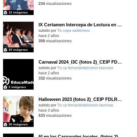
234
visualizaciones
10 imágenes
IX Certamen Intercepa de Lectura en Voz Alta 2024. Fotos (2)
subido por
Tic cepa valdemoro
-
hace 2 años
350
visualizaciones
35 imágenes
Carnaval 2024_I3C (fotos 2)_CEIP FDLR_Las Rozas
Contenido educativo.
subido por
Tic cp fernandodelosrios lasrozas
-
hace 2 años
332
visualizaciones
2 imágenes
Halloween 2023 (fotos 2)_CEIP FDLR_Las Rozas
Contenido educativo.
subido por
Tic cp fernandodelosrios lasrozas
-
hace 3 años
533
visualizaciones
30 imágenes
5º en los Carnavales locales_(fotos 2)_CEIP FDLR_Las Rozas