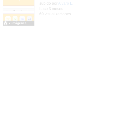
Contenido educativo.
subido por
Alvaro L.
-
hace 3 meses
69
visualizaciones
7 imágenes