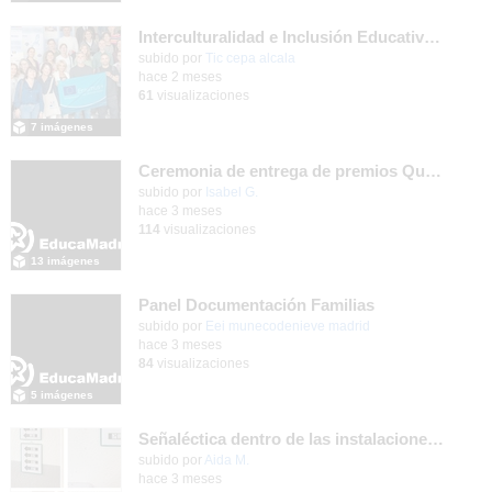
Interculturalidad e Inclusión Educativa en la Educación de Adultos
subido por
Tic cepa alcala
-
hace 2 meses
61
visualizaciones
7 imágenes
Ceremonia de entrega de premios Quizstory 2026
subido por
Isabel G.
-
hace 3 meses
114
visualizaciones
13 imágenes
Panel Documentación Familias
Contenido educativo.
subido por
Eei munecodenieve madrid
-
hace 3 meses
84
visualizaciones
5 imágenes
Señaléctica dentro de las instalaciones del centro ordinario
Contenido educativo.
subido por
Aida M.
-
hace 3 meses