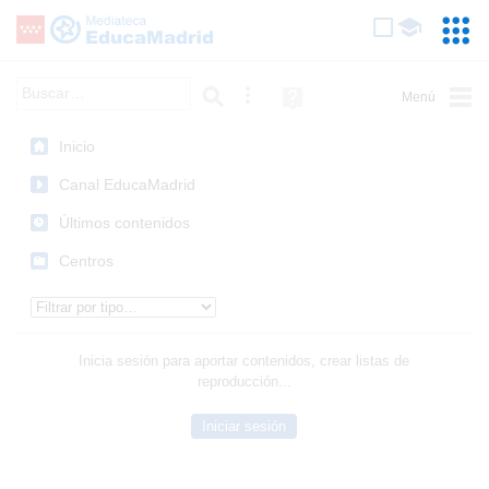
Mediateca de EducaMadrid
Saltar navegación
Servic
Educa
Palabra o frase:
Búsqueda avanzada
Ayuda
(en
ventana
Inicio
nueva)
Canal EducaMadrid
Últimos contenidos
Centros
Tipo de contenido:
Inicia sesión para aportar contenidos, crear listas de
reproducción...
Iniciar sesión