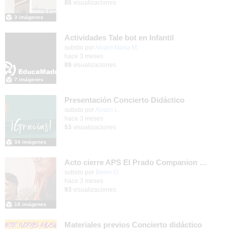
80
visualizaciones
3 imágenes
Actividades Tale bot en Infantil
subido por
Alvaro Maria M.
-
hace 3 meses
89
visualizaciones
7 imágenes
Presentación Concierto Didáctico
Contenido educativo.
subido por
Alvaro L.
-
hace 3 meses
53
visualizaciones
34 imágenes
Acto cierre APS El Prado Companion - Galería de imágenes
subido por
Belen G.
-
hace 3 meses
93
visualizaciones
18 imágenes
Materiales previos Concierto didáctico