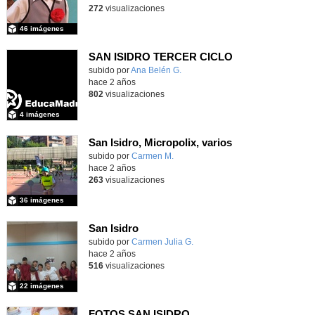
272
visualizaciones
46 imágenes
SAN ISIDRO TERCER CICLO
subido por
Ana Belén G.
-
hace 2 años
802
visualizaciones
4 imágenes
San Isidro, Micropolix, varios
subido por
Carmen M.
-
hace 2 años
263
visualizaciones
36 imágenes
San Isidro
subido por
Carmen Julia G.
-
hace 2 años
516
visualizaciones
22 imágenes
FOTOS SAN ISIDRO