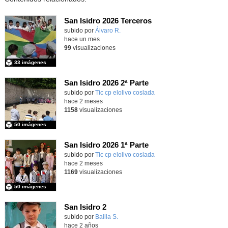
San Isidro 2026 Terceros
Contenido educativo.
subido por
Álvaro R.
-
hace un mes
99
visualizaciones
33 imágenes
San Isidro 2026 2ª Parte
subido por
Tic cp elolivo coslada
-
hace 2 meses
1158
visualizaciones
50 imágenes
San Isidro 2026 1ª Parte
subido por
Tic cp elolivo coslada
-
hace 2 meses
1169
visualizaciones
50 imágenes
San Isidro 2
subido por
Bailla S.
-
hace 2 años