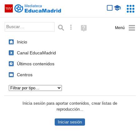
Mediateca de EducaMadrid
Saltar navegación
Servic
Educa
Palabra o frase:
Búsqueda avanzada
Ayuda
(en
ventana
Inicio
nueva)
Canal EducaMadrid
Últimos contenidos
Centros
Tipo de contenido:
Inicia sesión para aportar contenidos, crear listas de
reproducción...
Iniciar sesión