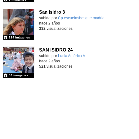
San isidro 3
subido por
Cp escuelasbosque madrid
-
hace 2 años
332
visualizaciones
134 imágenes
SAN ISIDRO 24
Contenido educativo.
subido por
Lucía América V.
-
hace 2 años
521
visualizaciones
44 imágenes