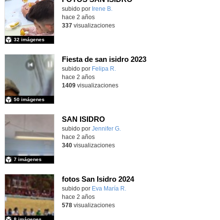
subido por
Irene B.
-
hace 2 años
337
visualizaciones
32 imágenes
Fiesta de san isidro 2023
subido por
Felipa R.
-
hace 2 años
1409
visualizaciones
50 imágenes
SAN ISIDRO
subido por
Jennifer G.
-
hace 2 años
340
visualizaciones
7 imágenes
fotos San Isidro 2024
Contenido educativo.
subido por
Eva María R.
-
hace 2 años
578
visualizaciones
8 imágenes