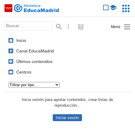
Mediateca de EducaMadrid
Saltar navegación
Servic
Educa
Palabra o frase:
Búsqueda avanzada
Ayuda
(en
ventana
Inicio
nueva)
Canal EducaMadrid
Últimos contenidos
Centros
Tipo de contenido:
Inicia sesión para aportar contenidos, crear listas de
reproducción...
Iniciar sesión