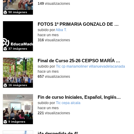
149
visualizaciones
50 imágenes
FOTOS 1º PRIMARIA GONZALO DE BERCEO
subido por
Alba T.
-
hace un mes
316
visualizaciones
37 imágenes
Final de Curso 25-26 CEIPSO MARÍA MOLINER
subido por
Tic cp mariamoliner villanuevadelacanada
-
hace un mes
657
visualizaciones
16 imágenes
Fin de curso Iniciales, Español, Inglés, Informática y Patrimonio
subido por
Tic cepa alcala
-
hace un mes
221
visualizaciones
9 imágenes
i4a despedida de 4º