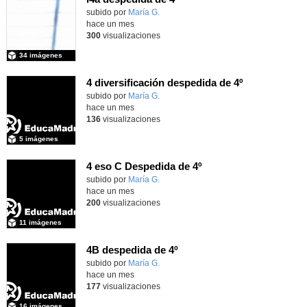
Contenido educativo.
subido por
María G.
-
hace un mes
300
visualizaciones
34 imágenes
4 diversificación despedida de 4º
Contenido educativo.
subido por
María G.
-
hace un mes
136
visualizaciones
5 imágenes
4 eso C Despedida de 4º
Contenido educativo.
subido por
María G.
-
hace un mes
200
visualizaciones
11 imágenes
4B despedida de 4º
Contenido educativo.
subido por
María G.
-
hace un mes
177
visualizaciones
16 imágenes