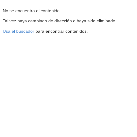
Reproductor de la Mediateca
No se encuentra el contenido…
Tal vez haya cambiado de dirección o haya sido eliminado.
Usa el buscador
para encontrar contenidos.