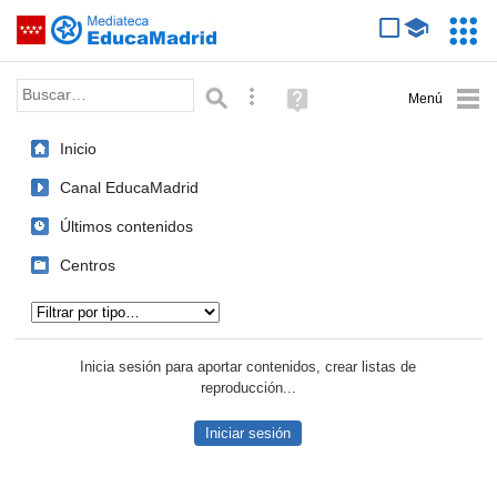
Mediateca de EducaMadrid
Saltar navegación
Servic
Educa
Palabra o frase:
Búsqueda avanzada
Ayuda
(en
ventana
Inicio
nueva)
Canal EducaMadrid
Últimos contenidos
Centros
Tipo de contenido:
Inicia sesión para aportar contenidos, crear listas de
reproducción...
Iniciar sesión