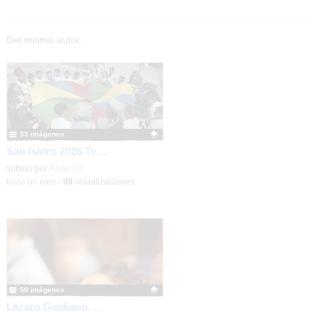
Del mismo autor…
33 imágenes
San Isidro 2026 Terceros
Contenido educativo.
subido por
Álvaro R.
-
hace un mes
-
99
visualizaciones
50 imágenes
Lázaro Galdiano. Terceros. 2025