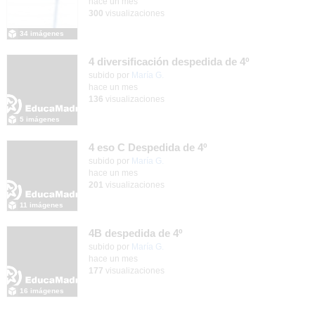
hace un mes
300
visualizaciones
34 imágenes
4 diversificación despedida de 4º
Contenido educativo.
subido por
María G.
-
hace un mes
136
visualizaciones
5 imágenes
4 eso C Despedida de 4º
Contenido educativo.
subido por
María G.
-
hace un mes
201
visualizaciones
11 imágenes
4B despedida de 4º
Contenido educativo.
subido por
María G.
-
hace un mes
177
visualizaciones
16 imágenes