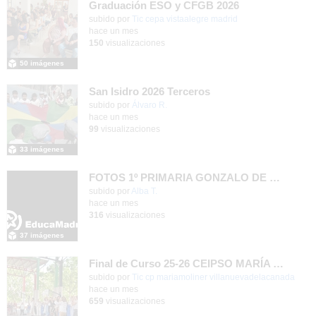
Graduación ESO y CFGB 2026
subido por
Tic cepa vistaalegre madrid
-
hace un mes
150
visualizaciones
50 imágenes
San Isidro 2026 Terceros
Contenido educativo.
subido por
Álvaro R.
-
hace un mes
99
visualizaciones
33 imágenes
FOTOS 1º PRIMARIA GONZALO DE BERCEO
subido por
Alba T.
-
hace un mes
316
visualizaciones
37 imágenes
Final de Curso 25-26 CEIPSO MARÍA MOLINER
subido por
Tic cp mariamoliner villanuevadelacanada
-
hace un mes
659
visualizaciones