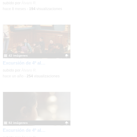
Contenido educativo.
subido por
Álvaro R.
-
hace 8 meses
-
194
visualizaciones
42 imágenes
Excursión de 4º al museo Lázaro Galdiano
Contenido educativo.
subido por
Álvaro R.
-
hace un año
-
254
visualizaciones
82 imágenes
Excursión de 4º al museo Lázaro Galdiano