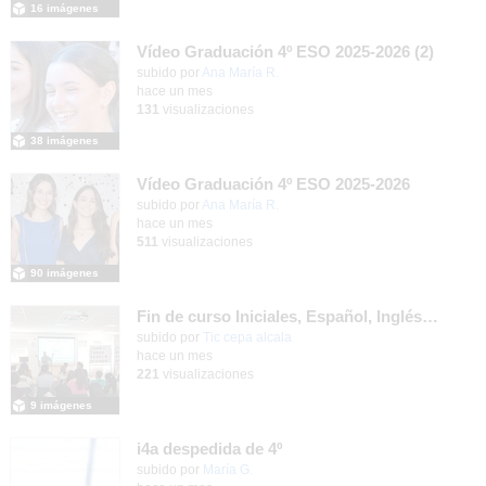
16 imágenes
Vídeo Graduación 4º ESO 2025-2026 (2)
subido por
Ana María R.
-
hace un mes
131
visualizaciones
38 imágenes
Vídeo Graduación 4º ESO 2025-2026
subido por
Ana María R.
-
hace un mes
511
visualizaciones
90 imágenes
Fin de curso Iniciales, Español, Inglés, Informática y Patrimonio
subido por
Tic cepa alcala
-
hace un mes
221
visualizaciones
9 imágenes
i4a despedida de 4º
Contenido educativo.
subido por
María G.
-