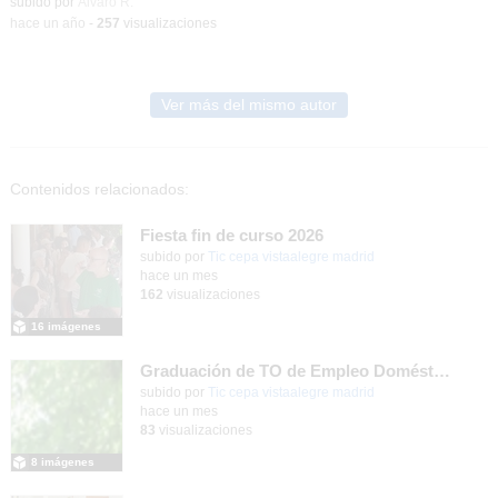
Contenido educativo.
subido por
Álvaro R.
-
hace un año
-
257
visualizaciones
Ver más del mismo autor
Contenidos relacionados:
Fiesta fin de curso 2026
subido por
Tic cepa vistaalegre madrid
-
hace un mes
162
visualizaciones
16 imágenes
Graduación de TO de Empleo Doméstico
subido por
Tic cepa vistaalegre madrid
-
hace un mes
83
visualizaciones
8 imágenes