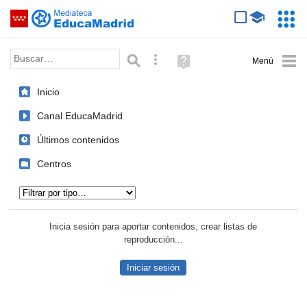
Mediateca de EducaMadrid
Saltar navegación
Servic
Educa
Palabra o frase:
Búsqueda avanzada
Ayuda
(en
ventana
Inicio
nueva)
Canal EducaMadrid
Últimos contenidos
Centros
Tipo de contenido:
Inicia sesión para aportar contenidos, crear listas de
reproducción...
Iniciar sesión