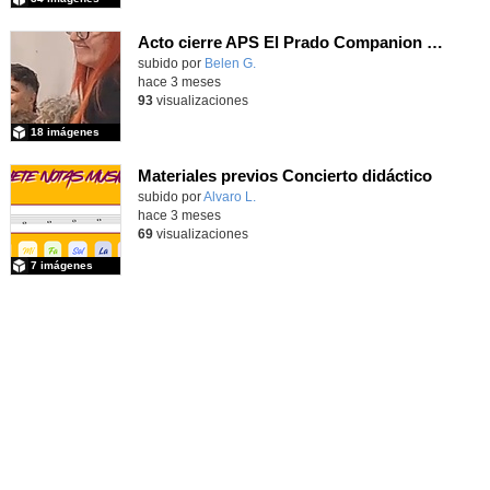
Acto cierre APS El Prado Companion - Galería de imágenes
subido por
Belen G.
-
hace 3 meses
93
visualizaciones
18 imágenes
Materiales previos Concierto didáctico
Contenido educativo.
subido por
Alvaro L.
-
hace 3 meses
69
visualizaciones
7 imágenes