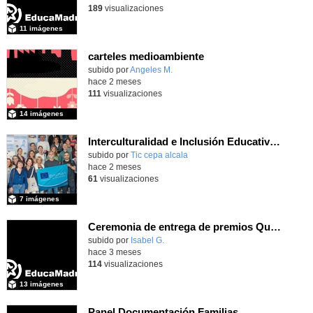
189
visualizaciones
11 imágenes
carteles medioambiente
Contenido educativo.
subido por
Angeles M.
-
hace 2 meses
111
visualizaciones
14 imágenes
Interculturalidad e Inclusión Educativa en la Educación de Adultos
subido por
Tic cepa alcala
-
hace 2 meses
61
visualizaciones
7 imágenes
Ceremonia de entrega de premios Quizstory 2026
subido por
Isabel G.
-
hace 3 meses
114
visualizaciones
13 imágenes
Panel Documentación Familias