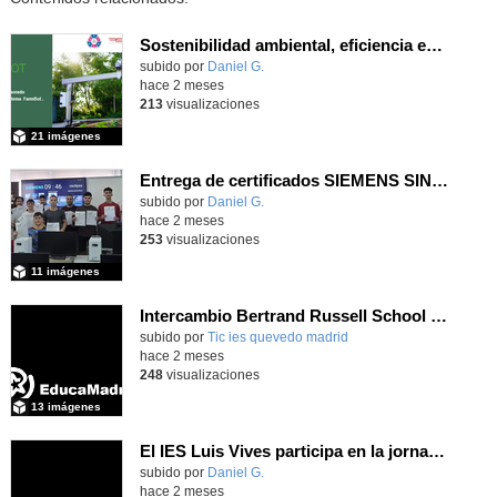
Sostenibilidad ambiental, eficiencia energética y sistemas de producción inteligente para la industria 4.0
subido por
Daniel G.
-
hace 2 meses
213
visualizaciones
21 imágenes
Entrega de certificados SIEMENS SINUMERIK
subido por
Daniel G.
-
hace 2 meses
253
visualizaciones
11 imágenes
Intercambio Bertrand Russell School en Krommenie, junio 2026
subido por
Tic ies quevedo madrid
-
hace 2 meses
248
visualizaciones
13 imágenes
El IES Luis Vives participa en la jornada de trabajo sobre mecanizado CNC e Industria 4.0
subido por
Daniel G.
-
hace 2 meses