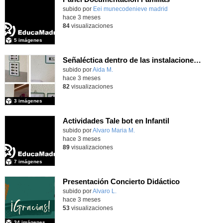
Contenido educativo.
subido por
Eei munecodenieve madrid
-
hace 3 meses
84
visualizaciones
5 imágenes
Señaléctica dentro de las instalaciones del centro ordinario
Contenido educativo.
subido por
Aida M.
-
hace 3 meses
82
visualizaciones
3 imágenes
Actividades Tale bot en Infantil
subido por
Alvaro Maria M.
-
hace 3 meses
89
visualizaciones
7 imágenes
Presentación Concierto Didáctico
Contenido educativo.
subido por
Alvaro L.
-
hace 3 meses
53
visualizaciones
34 imágenes