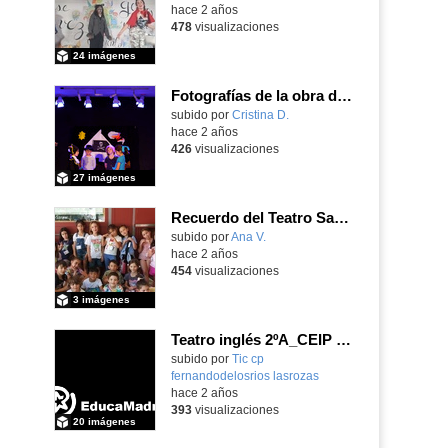
hace 2 años
478
visualizaciones
24 imágenes
Fotografías de la obra de teatro Peter Pan CEIP San Ildefonso
subido por
Cristina D.
-
hace 2 años
426
visualizaciones
27 imágenes
Recuerdo del Teatro San Pol
subido por
Ana V.
-
hace 2 años
454
visualizaciones
3 imágenes
Teatro inglés 2ºA_CEIP FDLR_Las Rozas
Contenido educativo.
subido por
Tic cp
fernandodelosrios lasrozas
-
hace 2 años
393
visualizaciones
20 imágenes