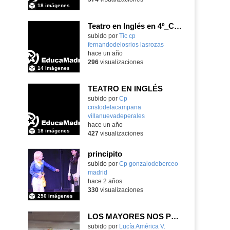
18 imágenes
Teatro en Inglés en 4º_CEIP FDLR_Las Rozas
Contenido educativo.
subido por
Tic cp
fernandodelosrios lasrozas
-
hace un año
296
visualizaciones
14 imágenes
TEATRO EN INGLÉS
subido por
Cp
cristodelacampana
villanuevadeperales
-
hace un año
18 imágenes
427
visualizaciones
principito
subido por
Cp gonzalodeberceo
madrid
-
hace 2 años
330
visualizaciones
250 imágenes
LOS MAYORES NOS PREPARAN UN TEATRO
Contenido educativo.
subido por
Lucía América V.
-