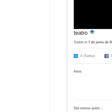
teatro
-
Contenido
educativo
Subido el
7 de junio de 2
X (Twitter)
fotos
Del mismo autor…