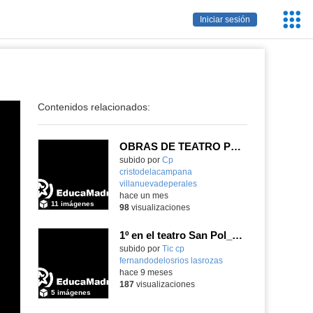
Servic
Iniciar sesión
Educa
Contenidos relacionados:
OBRAS DE TEATRO PROA +
subido por
Cp
cristodelacampana
villanuevadeperales
-
hace un mes
11 imágenes
98
visualizaciones
1º en el teatro San Pol_CEIP FDLR_Las Rozas
Contenido educativo.
subido por
Tic cp
fernandodelosrios lasrozas
-
hace 9 meses
187
visualizaciones
5 imágenes