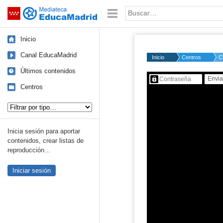
Mediateca de EducaMadrid
Saltar navegación
Palabra o frase:
Inicio
Canal EducaMadrid
Inicio
Centros
C
Últimos contenidos
Contenido protegido…
Centros
Tipo de contenido:
Inicia sesión para aportar
contenidos, crear listas de
reproducción...
Iniciar sesión