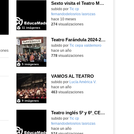
Sexto visita el Teatro Monumental de Madrid_CEIP FDLR_Las Rozas
Contenido educativo.
subido por
Tic cp
fernandodelosrios lasrozas
-
hace 10 meses
274
visualizaciones
11 imágenes
Teatro Farándula 2024-2025
subido por
Tic cepa valdemoro
-
iones
hace un año
778
visualizaciones
5 imágenes
VAMOS AL TEATRO
subido por
Lucía América V.
-
hace un año
463
visualizaciones
9 imágenes
Teatro inglés 5º y 6º_CEIP FDLR_Las Rozas
Contenido educativo.
subido por
Tic cp
fernandodelosrios lasrozas
-
hace un año
574
visualizaciones