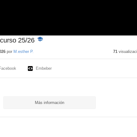
curso 25/26
-
Contenido
educativo
026
por
M.esther P.
71
visualizac
Facebook
Embeber
Más información