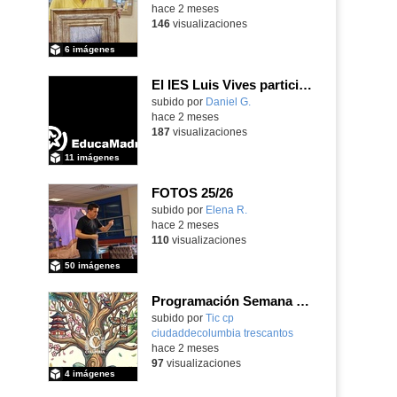
hace 2 meses
146
visualizaciones
6 imágenes
El IES Luis Vives participa en la jornada de trabajo sobre mecanizado CNC e Industria 4.0
subido por
Daniel G.
-
hace 2 meses
187
visualizaciones
11 imágenes
FOTOS 25/26
Contenido educativo.
subido por
Elena R.
-
hace 2 meses
110
visualizaciones
50 imágenes
Programación Semana Cultural 2025-26
subido por
Tic cp
ciudaddecolumbia trescantos
-
hace 2 meses
97
visualizaciones
4 imágenes