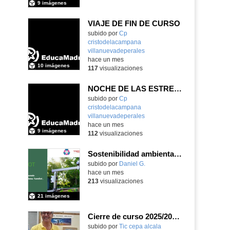
9 imágenes
VIAJE DE FIN DE CURSO
subido por
Cp
cristodelacampana
villanuevadeperales
-
hace un mes
10 imágenes
117
visualizaciones
NOCHE DE LAS ESTRELLAS DE INFANTIL 5 AÑOS
subido por
Cp
cristodelacampana
villanuevadeperales
-
hace un mes
9 imágenes
112
visualizaciones
Sostenibilidad ambiental, eficiencia energética y sistemas de producción inteligente para la industria 4.0
subido por
Daniel G.
-
hace un mes
213
visualizaciones
21 imágenes
Cierre de curso 2025/2026 Asociación cultural Don Juan I
subido por
Tic cepa alcala
-