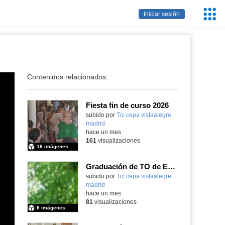
Servic
Iniciar sesión
Educa
Contenidos relacionados:
Fiesta fin de curso 2026
subido por
Tic cepa vistaalegre
madrid
-
hace un mes
161
visualizaciones
16 imágenes
Graduación de TO de Empleo Doméstico
subido por
Tic cepa vistaalegre
madrid
-
hace un mes
81
visualizaciones
8 imágenes