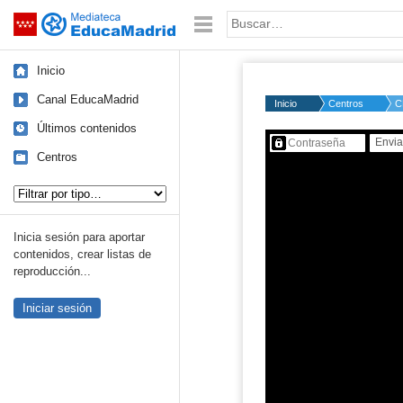
Mediateca de EducaMadrid
Saltar navegación
Palabra o frase:
Inicio
Canal EducaMadrid
Inicio
Centros
C
Últimos contenidos
Contenido protegido…
Centros
Tipo de contenido:
Inicia sesión para aportar
contenidos, crear listas de
reproducción...
Iniciar sesión