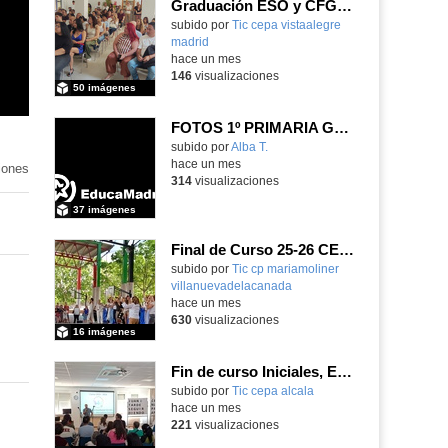
Graduación ESO y CFGB 2026
subido por
Tic cepa vistaalegre
madrid
-
hace un mes
146
visualizaciones
50 imágenes
FOTOS 1º PRIMARIA GONZALO DE BERCEO
subido por
Alba T.
-
hace un mes
iones
314
visualizaciones
37 imágenes
Final de Curso 25-26 CEIPSO MARÍA MOLINER
subido por
Tic cp mariamoliner
villanuevadelacanada
-
hace un mes
630
visualizaciones
16 imágenes
Fin de curso Iniciales, Español, Inglés, Informática y Patrimonio
subido por
Tic cepa alcala
-
hace un mes
221
visualizaciones