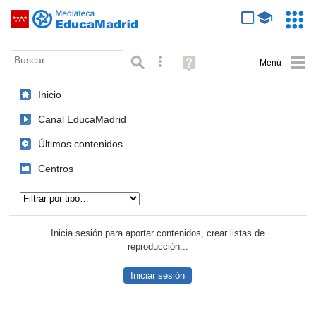
Mediateca de EducaMadrid
Saltar navegación
Servic
Educa
Palabra o frase:
Búsqueda avanzada
Ayuda
(en
ventana
Inicio
nueva)
Canal EducaMadrid
Últimos contenidos
Centros
Tipo de contenido:
Inicia sesión para aportar contenidos, crear listas de
reproducción...
Iniciar sesión