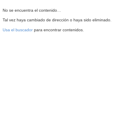
Reproductor de la Mediateca
No se encuentra el contenido…
Tal vez haya cambiado de dirección o haya sido eliminado.
Usa el buscador
para encontrar contenidos.