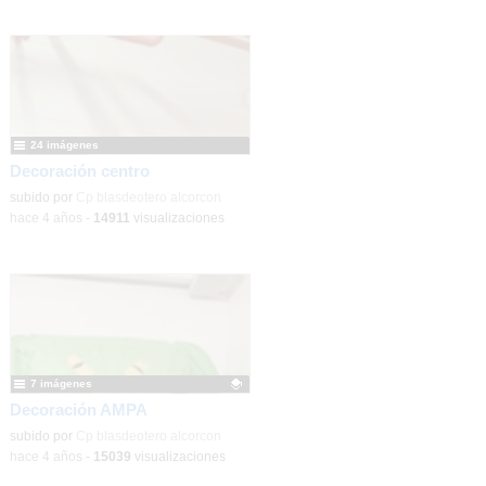
24 imágenes
Decoración centro
subido por
Cp blasdeotero alcorcon
-
hace 4 años
-
14911
visualizaciones
7 imágenes
Decoración AMPA
Contenido educativo.
subido por
Cp blasdeotero alcorcon
-
hace 4 años
-
15039
visualizaciones