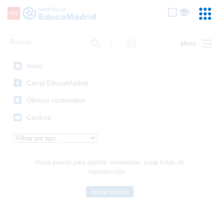
Mediateca de EducaMadrid
Saltar navegación
Servic
Educa
Palabra o frase:
Búsqueda avanzada
Ayuda
(en
ventana
Inicio
nueva)
Canal EducaMadrid
Últimos contenidos
Centros
Tipo de contenido:
Inicia sesión para aportar contenidos, crear listas de
reproducción...
Iniciar sesión