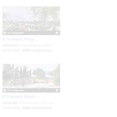
2/11
Ambientación de Halloween
2021
-
Detalles
16 imágenes
5º Primaria. Programa de movilidad sostenida.Salida Polvoranca
Contenido educativo.
subido por
Cp blasdeotero alcorcon
-
hace 4 años
-
1469
visualizaciones
13 imágenes
6º Primaria. Movilidad sostenible. Parque Polvoranca
Contenido educativo.
subido por
Cp blasdeotero alcorcon
-
hace 4 años
-
1258
visualizaciones