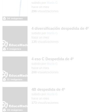
Contenido educativo.
subido por
María G.
-
hace un mes
296
visualizaciones
34 imágenes
4 diversificación despedida de 4º
Contenido educativo.
subido por
María G.
-
hace un mes
135
visualizaciones
5 imágenes
4 eso C Despedida de 4º
Contenido educativo.
subido por
María G.
-
hace un mes
200
visualizaciones
11 imágenes
4B despedida de 4º
Contenido educativo.
subido por
María G.
-
hace un mes
173
visualizaciones
16 imágenes