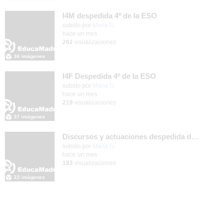
I4M despedida 4º de la ESO
subido por
María G.
-
hace un mes
262
visualizaciones
36 imágenes
I4F Despedida 4º de la ESO
subido por
María G.
-
hace un mes
219
visualizaciones
37 imágenes
Discursos y actuaciones despedida de 4º
Contenido educativo.
subido por
María G.
-
hace un mes
193
visualizaciones
22 imágenes