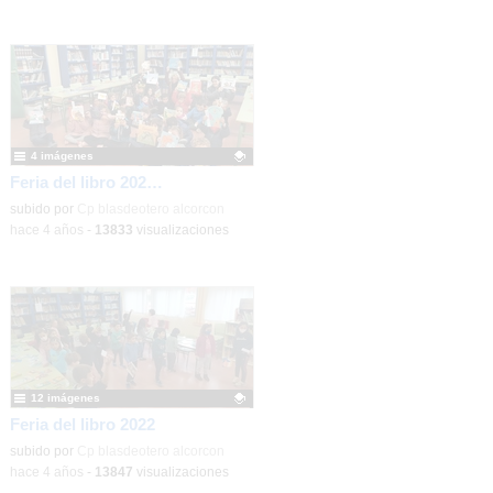
4 imágenes
Feria del libro 2022.2
Contenido educativo.
subido por
Cp blasdeotero alcorcon
-
hace 4 años
-
13833
visualizaciones
12 imágenes
Feria del libro 2022
Contenido educativo.
subido por
Cp blasdeotero alcorcon
-
hace 4 años
-
13847
visualizaciones