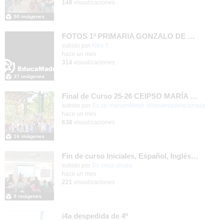
148
visualizaciones
50 imágenes
FOTOS 1º PRIMARIA GONZALO DE BERCEO
subido por
Alba T.
-
hace un mes
314
visualizaciones
37 imágenes
Final de Curso 25-26 CEIPSO MARÍA MOLINER
subido por
Tic cp mariamoliner villanuevadelacanada
-
hace un mes
638
visualizaciones
16 imágenes
Fin de curso Iniciales, Español, Inglés, Informática y Patrimonio
subido por
Tic cepa alcala
-
hace un mes
221
visualizaciones
9 imágenes
i4a despedida de 4º