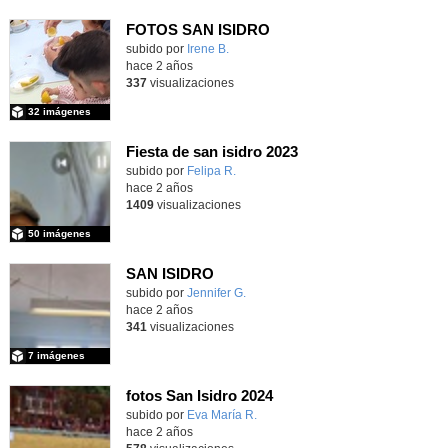
FOTOS SAN ISIDRO
subido por
Irene B.
-
hace 2 años
337
visualizaciones
32 imágenes
Fiesta de san isidro 2023
subido por
Felipa R.
-
hace 2 años
1409
visualizaciones
50 imágenes
SAN ISIDRO
subido por
Jennifer G.
-
hace 2 años
341
visualizaciones
7 imágenes
fotos San Isidro 2024
Contenido educativo.
subido por
Eva María R.
-
hace 2 años