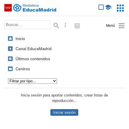
Mediateca de EducaMadrid
Saltar navegación
Servic
Educa
Palabra o frase:
Búsqueda avanzada
Ayuda
(en
ventana
Inicio
nueva)
Canal EducaMadrid
Últimos contenidos
Centros
Tipo de contenido:
Inicia sesión para aportar contenidos, crear listas de
reproducción...
Iniciar sesión