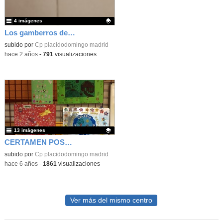
4 imágenes
Los gamberros del barrio de los metales
Contenido educativo.
subido por
Cp placidodomingo madrid
-
hace 2 años
-
791
visualizaciones
13 imágenes
CERTAMEN POSTALES NAVIDEÑAS
Contenido educativo.
subido por
Cp placidodomingo madrid
-
hace 6 años
-
1861
visualizaciones
Ver más del mismo centro