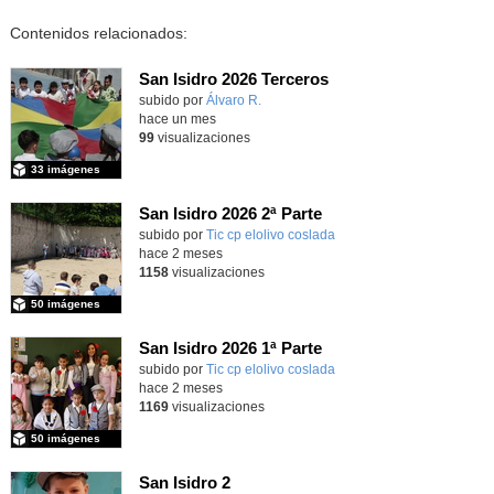
Contenidos relacionados:
San Isidro 2026 Terceros
Contenido educativo.
subido por
Álvaro R.
-
hace un mes
99
visualizaciones
33 imágenes
San Isidro 2026 2ª Parte
subido por
Tic cp elolivo coslada
-
hace 2 meses
1158
visualizaciones
50 imágenes
San Isidro 2026 1ª Parte
subido por
Tic cp elolivo coslada
-
hace 2 meses
1169
visualizaciones
50 imágenes
San Isidro 2