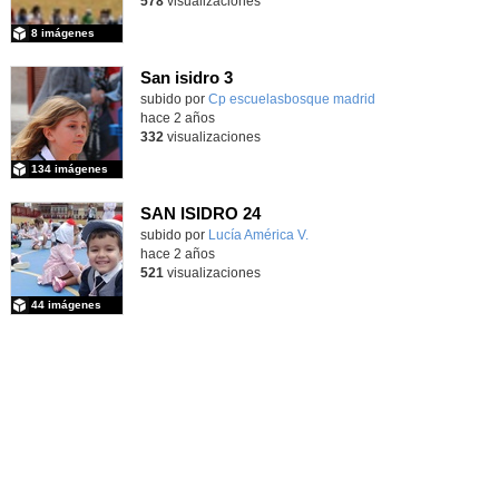
578
visualizaciones
8 imágenes
San isidro 3
subido por
Cp escuelasbosque madrid
-
hace 2 años
332
visualizaciones
134 imágenes
SAN ISIDRO 24
Contenido educativo.
subido por
Lucía América V.
-
hace 2 años
521
visualizaciones
44 imágenes