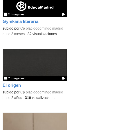
2 imágenes
Gymkana literaria
Contenido educativo.
subido por
Cp placidodomingo madrid
-
hace 3 meses
-
82
visualizaciones
7 imágenes
El origen
Contenido educativo.
subido por
Cp placidodomingo madrid
-
hace 2 años
-
310
visualizaciones