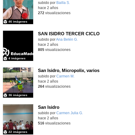
subido por
Bailla S.
-
hace 2 años
272
visualizaciones
46 imágenes
SAN ISIDRO TERCER CICLO
subido por
Ana Belén G.
-
hace 2 años
805
visualizaciones
4 imágenes
San Isidro, Micropolix, varios
subido por
Carmen M.
-
hace 2 años
264
visualizaciones
36 imágenes
San Isidro
subido por
Carmen Julia G.
-
hace 2 años
516
visualizaciones
22 imágenes