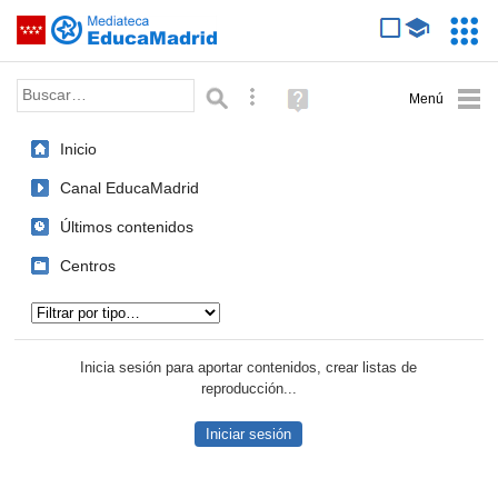
Mediateca de EducaMadrid
Saltar navegación
Servic
Educa
Palabra o frase:
Búsqueda avanzada
Ayuda
(en
ventana
Inicio
nueva)
Canal EducaMadrid
Últimos contenidos
Centros
Tipo de contenido:
Inicia sesión para aportar contenidos, crear listas de
reproducción...
Iniciar sesión