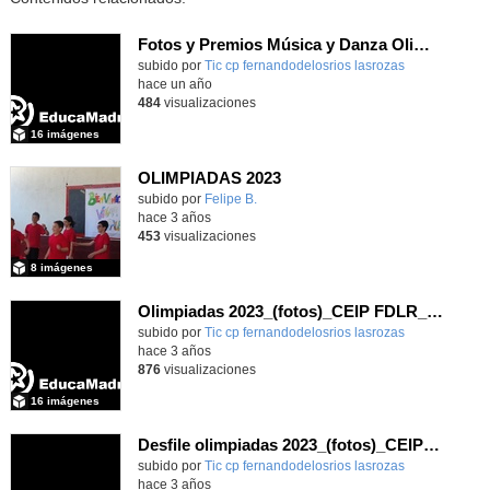
Fotos y Premios Música y Danza Olimpiadas Culturales 2025_CEIP FDLR
Contenido educativo.
subido por
Tic cp fernandodelosrios lasrozas
-
hace un año
484
visualizaciones
16 imágenes
OLIMPIADAS 2023
Contenido educativo.
subido por
Felipe B.
-
hace 3 años
453
visualizaciones
8 imágenes
Olimpiadas 2023_(fotos)_CEIP FDLR_Las Rozas
Contenido educativo.
subido por
Tic cp fernandodelosrios lasrozas
-
hace 3 años
876
visualizaciones
16 imágenes
Desfile olimpiadas 2023_(fotos)_CEIP FDLR_Las Rozas
Contenido educativo.
subido por
Tic cp fernandodelosrios lasrozas
-
hace 3 años