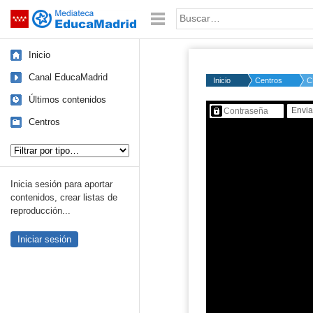
Mediateca de EducaMadrid
Saltar navegación
Palabra o frase:
Inicio
Canal EducaMadrid
Inicio
Centros
C
Últimos contenidos
Contenido protegido…
Centros
Tipo de contenido:
Inicia sesión para aportar
contenidos, crear listas de
reproducción...
Iniciar sesión