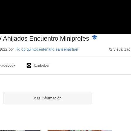
/ Ahijados Encuentro Miniprofes
-
Contenido
educativo
2022
por
Tic cp quintocentenario sansebastian
72
visualizac
Facebook
Embeber
Más información