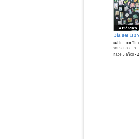
4 imágenes
Día del Libr
Contenido educ
subido por
Tic 
sansebastian
-
hace 5 años
-