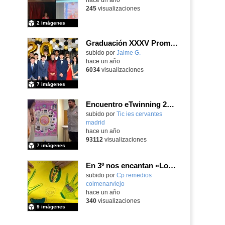
245
visualizaciones
2 imágenes
Graduación XXXV Promoción 2º Bachillerato IES Clara Campoamor
subido por
Jaime G.
-
hace un año
6034
visualizaciones
7 imágenes
Encuentro eTwinning 24 abril
subido por
Tic ies cervantes
madrid
-
hace un año
93112
visualizaciones
7 imágenes
En 3º nos encantan «Los Calcetines Desparejados»
Contenido educativo.
subido por
Cp remedios
colmenarviejo
-
hace un año
340
visualizaciones
9 imágenes