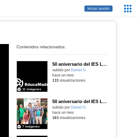
Servic
Iniciar sesión
Educa
Contenidos relacionados:
50 aniversario del IES Luis Vives
subido por
Daniel G.
-
hace un mes
133
visualizaciones
11 imágenes
50 aniversario del IES Luis Vives
subido por
Daniel G.
-
hace un mes
163
visualizaciones
7 imágenes