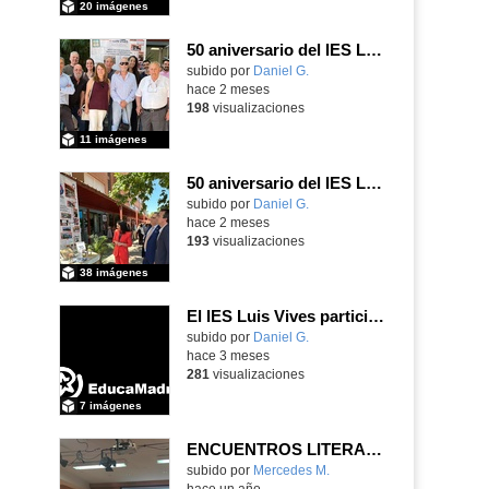
20 imágenes
50 aniversario del IES Luis Vives
subido por
Daniel G.
-
hace 2 meses
198
visualizaciones
11 imágenes
50 aniversario del IES Luis Vives
subido por
Daniel G.
-
hace 2 meses
193
visualizaciones
38 imágenes
El IES Luis Vives participa en la reunión de coordinación del proyecto de innovación MEFPD - CNC e Industria 4.0
subido por
Daniel G.
-
hace 3 meses
281
visualizaciones
7 imágenes
ENCUENTROS LITERARIOS EN EL IES ANTONIO DOMÍNGUEZ ORTIZ
subido por
Mercedes M.
-
hace un año