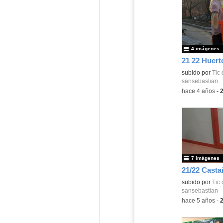
4 imágenes
21 22 Huert
Contenido educ
subido por
Tic 
sansebastian
-
hace 4 años
-
7 imágenes
21/22 Cast
Contenido educ
subido por
Tic 
sansebastian
-
hace 5 años
-