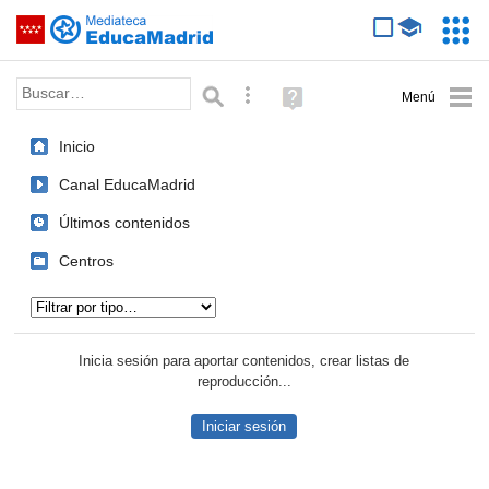
Mediateca de EducaMadrid
Saltar navegación
Servic
Educa
Palabra o frase:
Búsqueda avanzada
Ayuda
(en
ventana
Inicio
nueva)
Canal EducaMadrid
Últimos contenidos
Centros
Tipo de contenido:
Inicia sesión para aportar contenidos, crear listas de
reproducción...
Iniciar sesión