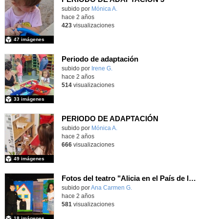
subido por
Mónica A.
-
hace 2 años
423
visualizaciones
47 imágenes
Periodo de adaptación
subido por
Irene G.
-
hace 2 años
514
visualizaciones
33 imágenes
PERIODO DE ADAPTACIÓN
subido por
Mónica A.
-
hace 2 años
666
visualizaciones
49 imágenes
Fotos del teatro "Alicia en el País de las maravillas" 4ºC
subido por
Ana Carmen G.
-
hace 2 años
581
visualizaciones
18 imágenes