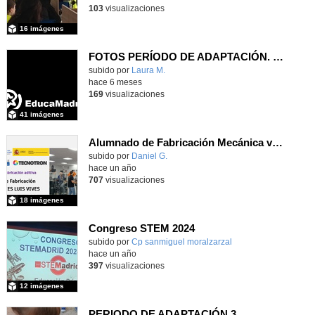
103
visualizaciones
16 imágenes
FOTOS PERÍODO DE ADAPTACIÓN. CURSO 25/26
Contenido educativo.
subido por
Laura M.
-
hace 6 meses
169
visualizaciones
41 imágenes
Alumnado de Fabricación Mecánica visita el Showroom de 3DZ
subido por
Daniel G.
-
hace un año
707
visualizaciones
18 imágenes
Congreso STEM 2024
Contenido educativo.
subido por
Cp sanmiguel moralzarzal
-
hace un año
397
visualizaciones
12 imágenes
PERIODO DE ADAPTACIÓN 3