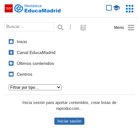
Mediateca de EducaMadrid
Saltar navegación
Servic
Educa
Palabra o frase:
Búsqueda avanzada
Ayuda
(en
ventana
Inicio
nueva)
Canal EducaMadrid
Últimos contenidos
Centros
Tipo de contenido:
Inicia sesión para aportar contenidos, crear listas de
reproducción...
Iniciar sesión