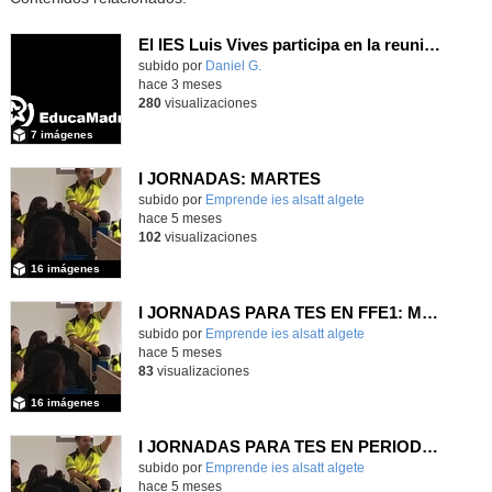
El IES Luis Vives participa en la reunión de coordinación del proyecto de innovación MEFPD - CNC e Industria 4.0
subido por
Daniel G.
-
hace 3 meses
280
visualizaciones
7 imágenes
I JORNADAS: MARTES
subido por
Emprende ies alsatt algete
-
hace 5 meses
102
visualizaciones
16 imágenes
I JORNADAS PARA TES EN FFE1: MARTES
Contenido educativo.
subido por
Emprende ies alsatt algete
-
hace 5 meses
83
visualizaciones
16 imágenes
I JORNADAS PARA TES EN PERIODO FFE: MARTES
Contenido educativo.
subido por
Emprende ies alsatt algete
-
hace 5 meses