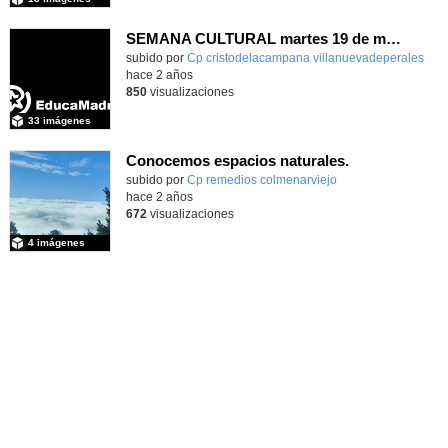
SEMANA CULTURAL martes 19 de marzo
subido por
Cp cristodelacampana villanuevadeperales
-
hace 2 años
850
visualizaciones
33 imágenes
Conocemos espacios naturales.
Contenido educativo.
subido por
Cp remedios colmenarviejo
-
hace 2 años
672
visualizaciones
4 imágenes