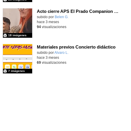
Acto cierre APS El Prado Companion - Galería de imágenes
subido por
Belen G.
-
hace 3 meses
94
visualizaciones
18 imágenes
Materiales previos Concierto didáctico
Contenido educativo.
subido por
Alvaro L.
-
hace 3 meses
69
visualizaciones
7 imágenes