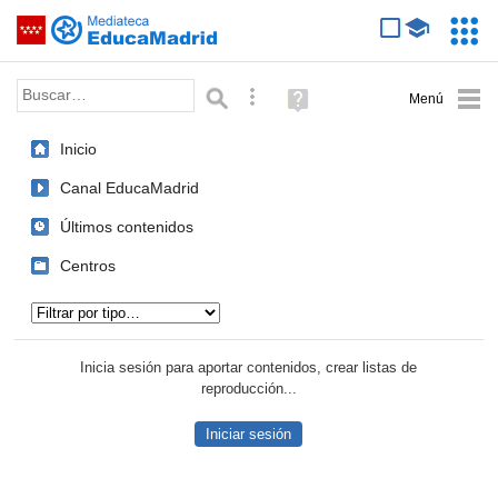
Mediateca de EducaMadrid
Saltar navegación
Servic
Educa
Palabra o frase:
Búsqueda avanzada
Ayuda
(en
ventana
Inicio
nueva)
Canal EducaMadrid
Últimos contenidos
Centros
Tipo de contenido:
Inicia sesión para aportar contenidos, crear listas de
reproducción...
Iniciar sesión