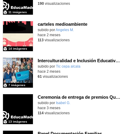
190
visualizaciones
11 imágenes
carteles medioambiente
Contenido educativo.
subido por
Angeles M.
-
hace 2 meses
113
visualizaciones
14 imágenes
Interculturalidad e Inclusión Educativa en la Educación de Adultos
subido por
Tic cepa alcala
-
hace 2 meses
61
visualizaciones
7 imágenes
Ceremonia de entrega de premios Quizstory 2026
subido por
Isabel G.
-
hace 3 meses
114
visualizaciones
13 imágenes
Panel Documentación Familias