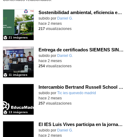
Sostenibilidad ambiental, eficiencia energética y sistemas de producción inteligente para la industria 4.0
subido por
Daniel G.
-
hace 2 meses
217
visualizaciones
21 imágenes
Entrega de certificados SIEMENS SINUMERIK
subido por
Daniel G.
-
hace 2 meses
254
visualizaciones
11 imágenes
Intercambio Bertrand Russell School en Krommenie, junio 2026
subido por
Tic ies quevedo madrid
-
hace 2 meses
257
visualizaciones
13 imágenes
El IES Luis Vives participa en la jornada de trabajo sobre mecanizado CNC e Industria 4.0
subido por
Daniel G.
-
hace 2 meses