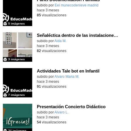
Contenido educativo.
subido por
Eei munecodenieve madrid
-
hace 3 meses
85
visualizaciones
5 imágenes
Señaléctica dentro de las instalaciones del centro ordinario
Contenido educativo.
subido por
Aida M.
-
hace 3 meses
82
visualizaciones
3 imágenes
Actividades Tale bot en Infantil
subido por
Alvaro Maria M.
-
hace 3 meses
91
visualizaciones
7 imágenes
Presentación Concierto Didáctico
Contenido educativo.
subido por
Alvaro L.
-
hace 3 meses
54
visualizaciones
34 imágenes