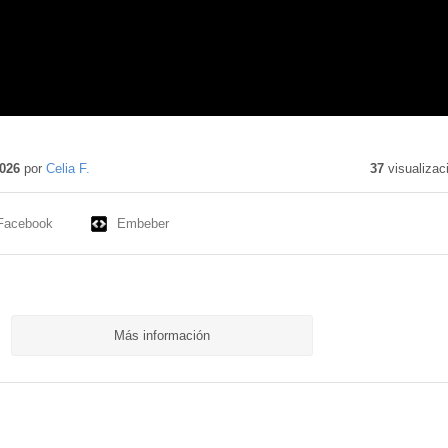
do
o
026
por
Celia F.
37
visualizac
Facebook
Embeber
Más información