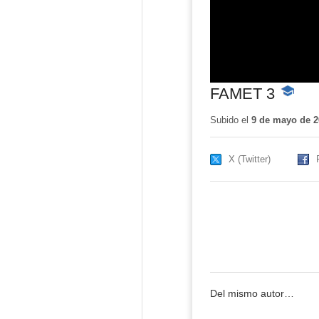
FAMET 3
-
Conteni
educativ
Subido el
9 de mayo de 2
X (Twitter)
Del mismo autor…