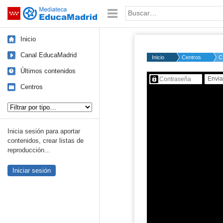
Mediateca de EducaMadrid
Saltar navegación
Palabra o frase:
Inicio
Canal EducaMadrid
Inicio
Centros
C
Últimos contenidos
Contenido protegido…
Centros
Tipo de contenido:
Inicia sesión para aportar
contenidos, crear listas de
reproducción...
Iniciar sesión