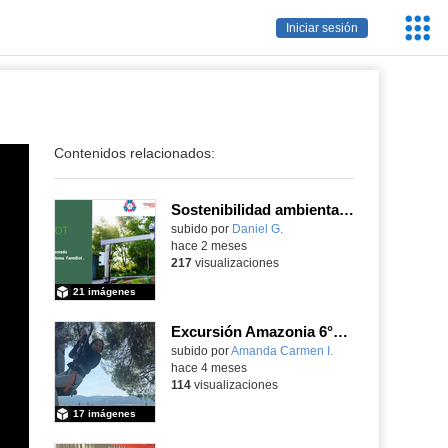
Servic
Iniciar sesión
Educa
Contenidos relacionados:
Sostenibilidad ambiental, eficiencia energética y sistemas de producción inteligente para la industria 4.0
subido por
Daniel G.
-
hace 2 meses
217
visualizaciones
21 imágenes
Excursión Amazonia 6°primaria
subido por
Amanda Carmen I.
-
hace 4 meses
114
visualizaciones
17 imágenes