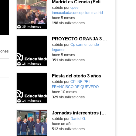
Madrid es Ciencia (Eclipse) - Parte 3
subido por
cpee
inmaculadaconcepcion madrid
-
hace 5 meses
198
visualizaciones
35 imágenes
PROYECTO GRANJA 3 AÑOS
Contenido educativo.
subido por
Cp carmenconde
leganes
-
iones
hace 5 meses
351
visualizaciones
16 imágenes
Fiesta del otoño 3 años
subido por
CP INF-PRI
FRANCISCO DE QUEVEDO
-
hace 10 meses
329
visualizaciones
14 imágenes
Jornadas intercentros (proyecto de innovación fabricación aditiva)
subido por
Daniel G.
-
hace un año
512
visualizaciones