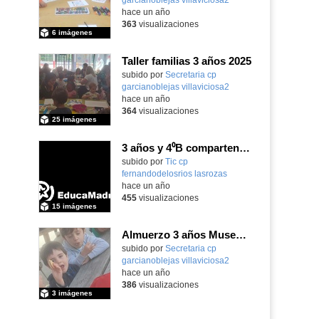
hace un año
363
visualizaciones
6 imágenes
Taller familias 3 años 2025
Contenido educativo.
subido por
Secretaria cp
garcianoblejas villaviciosa2
-
hace un año
364
visualizaciones
25 imágenes
3 años y 4⁰B comparten una tarde de lectura_CEIP Fdlr_Las Rozas
Contenido educativo.
subido por
Tic cp
fernandodelosrios lasrozas
-
hace un año
455
visualizaciones
15 imágenes
Almuerzo 3 años Museo del Aire curso 2024+25
subido por
Secretaria cp
garcianoblejas villaviciosa2
-
hace un año
386
visualizaciones
3 imágenes