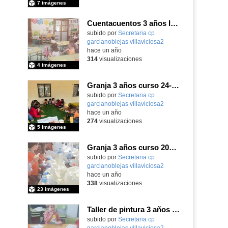
7 imágenes
Cuentacuentos 3 años Iraida Azuara "Mi muro"
Contenido educativo.
subido por
Secretaria cp
garcianoblejas villaviciosa2
-
hace un año
314
visualizaciones
4 imágenes
Granja 3 años curso 24-25 2° Álbum
Contenido educativo.
subido por
Secretaria cp
garcianoblejas villaviciosa2
-
hace un año
274
visualizaciones
5 imágenes
Granja 3 años curso 2024-25
Contenido educativo.
subido por
Secretaria cp
garcianoblejas villaviciosa2
-
hace un año
338
visualizaciones
23 imágenes
Taller de pintura 3 años Dibujos de Países
Contenido educativo.
subido por
Secretaria cp
garcianoblejas villaviciosa2
-