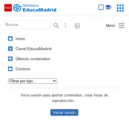
Mediateca de EducaMadrid
Saltar navegación
Servic
Educa
Palabra o frase:
Búsqueda avanzada
Ayuda
(en
ventana
Inicio
nueva)
Canal EducaMadrid
Últimos contenidos
Centros
Tipo de contenido:
Inicia sesión para aportar contenidos, crear listas de
reproducción...
Iniciar sesión