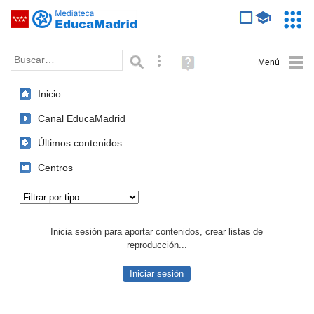
Mediateca de EducaMadrid
Saltar navegación
Servic
Educa
Palabra o frase:
Búsqueda avanzada
Ayuda
(en
ventana
Inicio
nueva)
Canal EducaMadrid
Últimos contenidos
Centros
Tipo de contenido:
Inicia sesión para aportar contenidos, crear listas de
reproducción...
Iniciar sesión