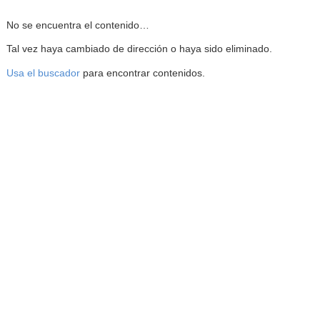
Reproductor de la Mediateca
No se encuentra el contenido…
Tal vez haya cambiado de dirección o haya sido eliminado.
Usa el buscador
para encontrar contenidos.