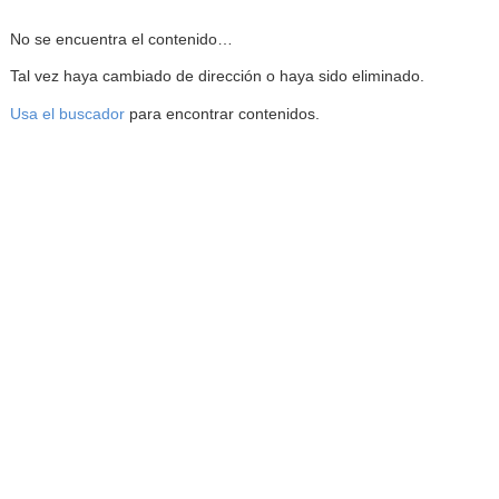
Reproductor de la Mediateca
No se encuentra el contenido…
Tal vez haya cambiado de dirección o haya sido eliminado.
Usa el buscador
para encontrar contenidos.