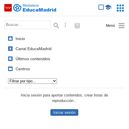
Mediateca de EducaMadrid
Saltar navegación
Servic
Educa
Palabra o frase:
Búsqueda avanzada
Ayuda
(en
ventana
Inicio
nueva)
Canal EducaMadrid
Últimos contenidos
Centros
Tipo de contenido:
Inicia sesión para aportar contenidos, crear listas de
reproducción...
Iniciar sesión