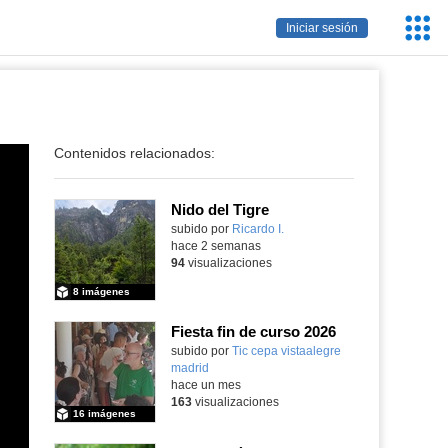
Servic
Iniciar sesión
Educa
Contenidos relacionados:
Nido del Tigre
subido por
Ricardo I.
-
hace 2 semanas
94
visualizaciones
8 imágenes
Fiesta fin de curso 2026
subido por
Tic cepa vistaalegre
madrid
-
hace un mes
163
visualizaciones
16 imágenes