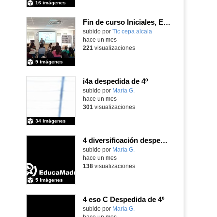
16 imágenes
Fin de curso Iniciales, Español, Inglés, Informática y Patrimonio
subido por
Tic cepa alcala
-
hace un mes
221
visualizaciones
9 imágenes
i4a despedida de 4º
Contenido educativo.
subido por
María G.
-
hace un mes
301
visualizaciones
34 imágenes
4 diversificación despedida de 4º
Contenido educativo.
subido por
María G.
-
hace un mes
138
visualizaciones
5 imágenes
4 eso C Despedida de 4º
Contenido educativo.
subido por
María G.
-
hace un mes