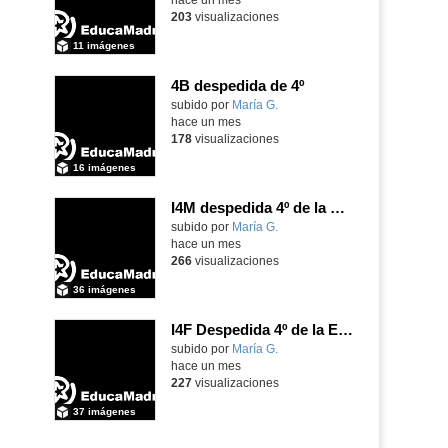
203
visualizaciones
11 imágenes
4B despedida de 4º
Contenido educativo.
subido por
María G.
-
hace un mes
178
visualizaciones
16 imágenes
I4M despedida 4º de la ESO
subido por
María G.
-
hace un mes
266
visualizaciones
36 imágenes
I4F Despedida 4º de la ESO
subido por
María G.
-
hace un mes
227
visualizaciones
37 imágenes