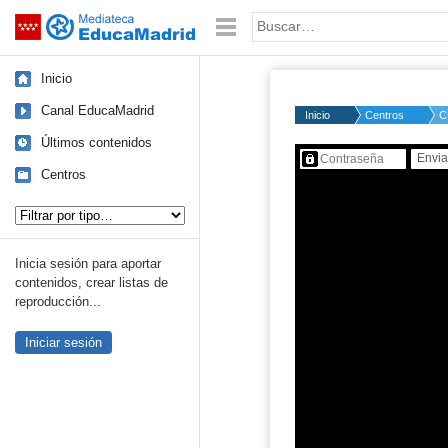
Mediateca de EducaMadrid
Saltar navegación
Palabra o frase:
Inicio
Canal EducaMadrid
Inicio
Centros
C
Últimos contenidos
Contenido protegido…
Centros
Tipo de contenido:
Inicia sesión para aportar
contenidos, crear listas de
reproducción...
Iniciar sesión