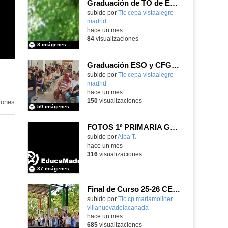
Graduación de TO de Empleo Doméstico
subido por
Tic cepa vistaalegre
madrid
-
hace un mes
84
visualizaciones
8 imágenes
Graduación ESO y CFGB 2026
subido por
Tic cepa vistaalegre
madrid
-
hace un mes
150
visualizaciones
iones
50 imágenes
FOTOS 1º PRIMARIA GONZALO DE BERCEO
subido por
Alba T.
-
hace un mes
316
visualizaciones
37 imágenes
Final de Curso 25-26 CEIPSO MARÍA MOLINER
subido por
Tic cp mariamoliner
villanuevadelacanada
-
hace un mes
685
visualizaciones