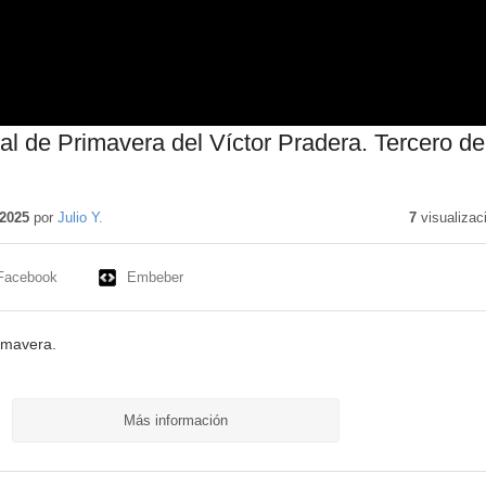
val de Primavera del Víctor Pradera. Tercero de
o
o
2025
por
Julio Y.
7
visualizac
Facebook
Embeber
rimavera.
Más información