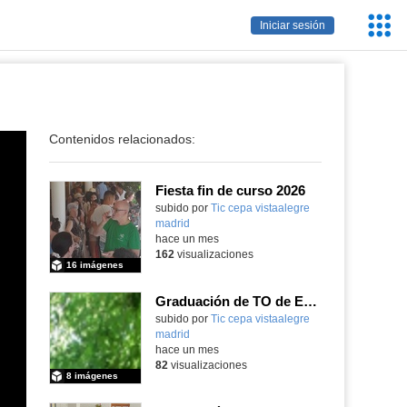
Servic
Iniciar sesión
Educa
Contenidos relacionados:
Fiesta fin de curso 2026
subido por
Tic cepa vistaalegre
madrid
-
hace un mes
162
visualizaciones
16 imágenes
Graduación de TO de Empleo Doméstico
subido por
Tic cepa vistaalegre
madrid
-
hace un mes
82
visualizaciones
8 imágenes