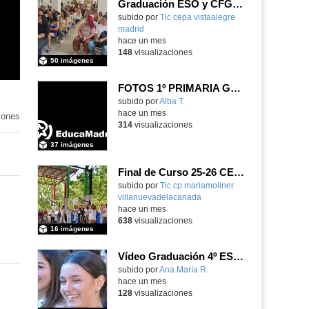
Graduación ESO y CFGB 2026
subido por
Tic cepa vistaalegre
madrid
-
hace un mes
148
visualizaciones
50 imágenes
FOTOS 1º PRIMARIA GONZALO DE BERCEO
subido por
Alba T.
-
hace un mes
iones
314
visualizaciones
37 imágenes
Final de Curso 25-26 CEIPSO MARÍA MOLINER
subido por
Tic cp mariamoliner
villanuevadelacanada
-
hace un mes
638
visualizaciones
16 imágenes
Vídeo Graduación 4º ESO 2025-2026 (2)
subido por
Ana María R.
-
hace un mes
128
visualizaciones