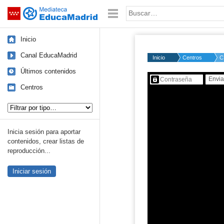
Mediateca de EducaMadrid
Saltar navegación
Palabra o frase:
Inicio
Canal EducaMadrid
Inicio
Centros
C
Últimos contenidos
Contenido protegido…
Centros
Tipo de contenido:
Inicia sesión para aportar
contenidos, crear listas de
reproducción...
Iniciar sesión