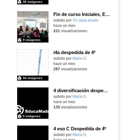
38 imágenes
Fin de curso Iniciales, Español, Inglés, Informática y Patrimonio
subido por
Tic cepa alcala
-
hace un mes
221
visualizaciones
9 imágenes
i4a despedida de 4º
Contenido educativo.
subido por
María G.
-
hace un mes
297
visualizaciones
34 imágenes
4 diversificación despedida de 4º
Contenido educativo.
subido por
María G.
-
hace un mes
135
visualizaciones
5 imágenes
4 eso C Despedida de 4º
Contenido educativo.
subido por
María G.
-
hace un mes