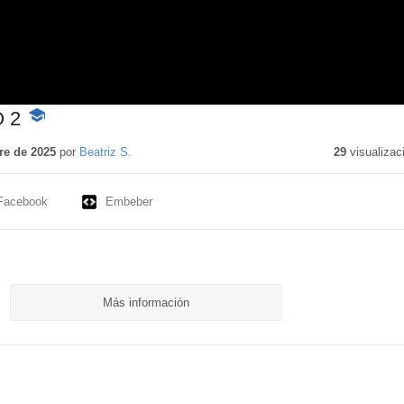
 2
-
Contenido
educativo
re de 2025
por
Beatriz S.
29
visualizac
Facebook
Embeber
Más información