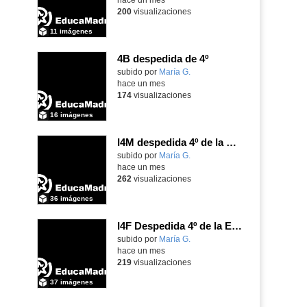
200
visualizaciones
11 imágenes
4B despedida de 4º
Contenido educativo.
subido por
María G.
-
hace un mes
174
visualizaciones
16 imágenes
I4M despedida 4º de la ESO
subido por
María G.
-
hace un mes
262
visualizaciones
36 imágenes
I4F Despedida 4º de la ESO
subido por
María G.
-
hace un mes
219
visualizaciones
37 imágenes