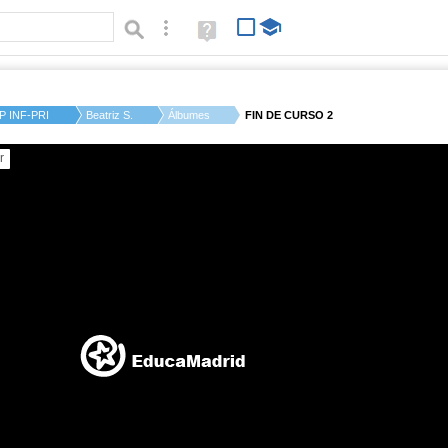
Búsqueda avanzada
Ayuda
(en
ventana
nueva)
P INF-PRI MESETA DE...
Beatriz S.
Álbumes
FIN DE CURSO 2