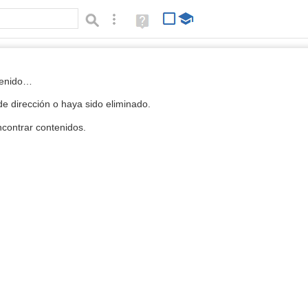
Búsqueda avanzada
Ayuda
(en
ventana
nueva)
 la Mediateca
tenido…
e dirección o haya sido eliminado.
contrar contenidos.