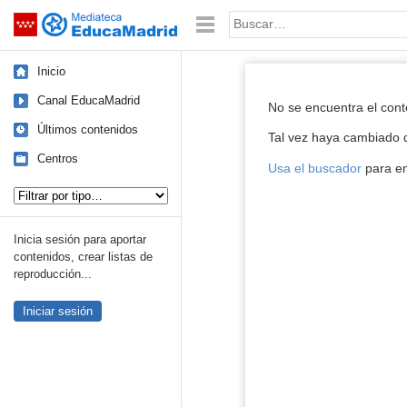
Mediateca de EducaMadrid
Saltar navegación
Palabra o frase:
Inicio
Reproductor de
Canal EducaMadrid
No se encuentra el con
Últimos contenidos
Tal vez haya cambiado d
Centros
Usa el buscador
para en
Tipo de contenido:
Inicia sesión para aportar
contenidos, crear listas de
reproducción...
Iniciar sesión