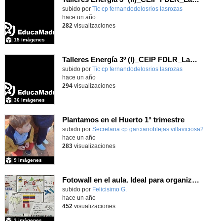
Contenido educativo.
subido por
Tic cp fernandodelosrios lasrozas
-
hace un año
282
visualizaciones
15 imágenes
Talleres Energía 3º (I)_CEIP FDLR_Las Rozas
Contenido educativo.
subido por
Tic cp fernandodelosrios lasrozas
-
hace un año
294
visualizaciones
36 imágenes
Plantamos en el Huerto 1° trimestre
Contenido educativo.
subido por
Secretaria cp garcianoblejas villaviciosa2
-
hace un año
283
visualizaciones
9 imágenes
Fotowall en el aula. Ideal para organizar tus imágenes.
Contenido educativo.
subido por
Felicisimo G.
-
hace un año
452
visualizaciones
3 imágenes