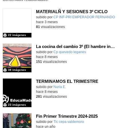
MATERIALÑ Y SESIONES 3º CICLO
Contenido educativo.
subido por
CP INF-PRI EMPERADOR FERNANDO
-
hace 3 meses
81
visualizaciones
22 imágenes
La cocina del cambio 3º (El hambre invisible – África)
Contenido educativo.
subido por
Cp quevedo leganes
-
hace 8 meses
151
visualizaciones
38 imágenes
TERMINAMOS EL TRIMESTRE
Contenido educativo.
subido por
Nuria E.
-
hace 8 meses
281
visualizaciones
23 imágenes
Fin Primer Trimestre 2024-2025
subido por
Tic cepa valdemoro
-
hace un año