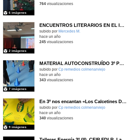
764
visualizaciones
6 imágenes
ENCUENTROS LITERARIOS EN EL IES ANTONIO DOMÍNGUEZ ORTIZ
subido por
Mercedes M.
-
hace un año
245
visualizaciones
2 imágenes
MATERIAL AUTOCONSTRUÍDO 3º PRIMARIA
Contenido educativo.
subido por
Cp remedios colmenarviejo
-
hace un año
343
visualizaciones
7 imágenes
En 3º nos encantan «Los Calcetines Desparejados»
Contenido educativo.
subido por
Cp remedios colmenarviejo
-
hace un año
340
visualizaciones
9 imágenes
Talleres Energía 3º (II)_CEIP FDLR_Las Rozas