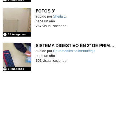
FOTOS 3º
Contenido educativo.
subido por
Sheila L.
-
hace un año
267
visualizaciones
12 imágenes
SISTEMA DIGESTIVO EN 2° DE PRIMARIA
Contenido educativo.
subido por
Cp remedios colmenarviejo
-
hace un año
601
visualizaciones
6 imágenes