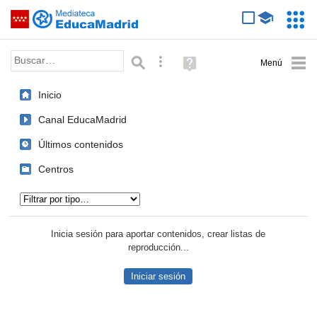
Mediateca de EducaMadrid
Saltar navegación
Servic
Educa
Palabra o frase:
Búsqueda avanzada
Ayuda
(en
ventana
Inicio
nueva)
Canal EducaMadrid
Últimos contenidos
Centros
Tipo de contenido:
Inicia sesión para aportar contenidos, crear listas de
reproducción...
Iniciar sesión