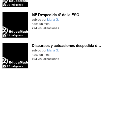
36 imágenes
I4F Despedida 4º de la ESO
subido por
María G.
-
hace un mes
224
visualizaciones
37 imágenes
Discursos y actuaciones despedida de 4º
Contenido educativo.
subido por
María G.
-
hace un mes
194
visualizaciones
22 imágenes