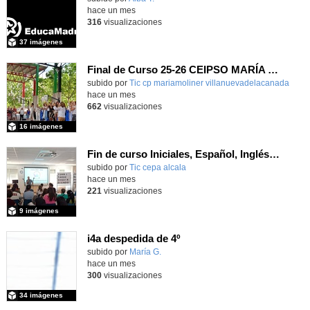
hace un mes
316
visualizaciones
37 imágenes
Final de Curso 25-26 CEIPSO MARÍA MOLINER
subido por
Tic cp mariamoliner villanuevadelacanada
-
hace un mes
662
visualizaciones
16 imágenes
Fin de curso Iniciales, Español, Inglés, Informática y Patrimonio
subido por
Tic cepa alcala
-
hace un mes
221
visualizaciones
9 imágenes
i4a despedida de 4º
Contenido educativo.
subido por
María G.
-
hace un mes
300
visualizaciones
34 imágenes