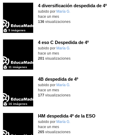
4 diversificación despedida de 4º
Contenido educativo.
subido por
María G.
-
hace un mes
136
visualizaciones
5 imágenes
4 eso C Despedida de 4º
Contenido educativo.
subido por
María G.
-
hace un mes
201
visualizaciones
11 imágenes
4B despedida de 4º
Contenido educativo.
subido por
María G.
-
hace un mes
177
visualizaciones
16 imágenes
I4M despedida 4º de la ESO
subido por
María G.
-
hace un mes
265
visualizaciones