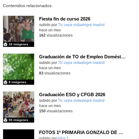
Contenidos relacionados:
Fiesta fin de curso 2026
subido por
Tic cepa vistaalegre madrid
-
hace un mes
162
visualizaciones
16 imágenes
Graduación de TO de Empleo Doméstico
subido por
Tic cepa vistaalegre madrid
-
hace un mes
83
visualizaciones
8 imágenes
Graduación ESO y CFGB 2026
subido por
Tic cepa vistaalegre madrid
-
hace un mes
150
visualizaciones
50 imágenes
FOTOS 1º PRIMARIA GONZALO DE BERCEO
subido por
Alba T.
-