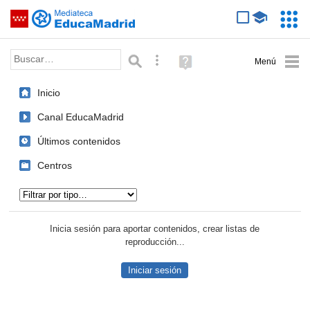
Mediateca de EducaMadrid
Saltar navegación
Servic
Educa
Palabra o frase:
Búsqueda avanzada
Ayuda
(en
ventana
Inicio
nueva)
Canal EducaMadrid
Últimos contenidos
Centros
Tipo de contenido:
Inicia sesión para aportar contenidos, crear listas de
reproducción...
Iniciar sesión