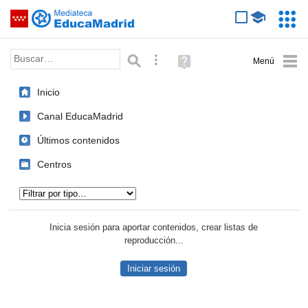
Mediateca de EducaMadrid
Saltar navegación
Servic
Educa
Palabra o frase:
Búsqueda avanzada
Ayuda
(en
ventana
Inicio
nueva)
Canal EducaMadrid
Últimos contenidos
Centros
Tipo de contenido:
Inicia sesión para aportar contenidos, crear listas de
reproducción...
Iniciar sesión