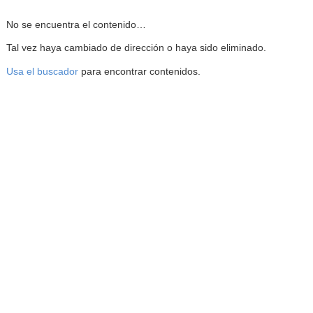
Reproductor de la Mediateca
No se encuentra el contenido…
Tal vez haya cambiado de dirección o haya sido eliminado.
Usa el buscador
para encontrar contenidos.