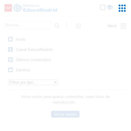
Mediateca de EducaMadrid
Saltar navegación
Servic
Educa
Palabra o frase:
Búsqueda avanzada
Ayuda
(en
ventana
Inicio
nueva)
Canal EducaMadrid
Últimos contenidos
Centros
Tipo de contenido:
Inicia sesión para aportar contenidos, crear listas de
reproducción...
Iniciar sesión