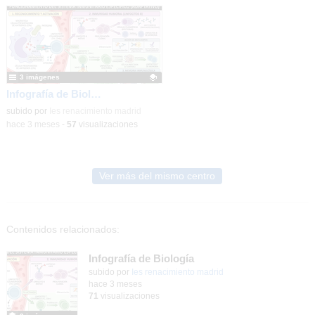
3 imágenes
Infografía de Biología
Contenido educativo.
subido por
Ies renacimiento madrid
-
hace 3 meses
-
57
visualizaciones
Ver más del mismo centro
Contenidos relacionados:
Infografía de Biología
subido por
Ies renacimiento madrid
-
hace 3 meses
71
visualizaciones