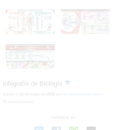
Infografía de Biología
Infografía de Biología
Infografía de Biología
Infografía de Biología
-
Contenido
educativo
Subido el
12 de mayo de 2026
por
Ies renacimiento madrid
57
visualizaciones