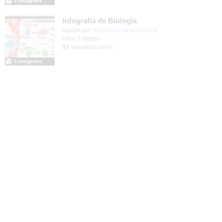
3 imágenes
Infografía de Biología
Contenido educativo.
subido por
Ies renacimiento madrid
-
hace 3 meses
57
visualizaciones
3 imágenes