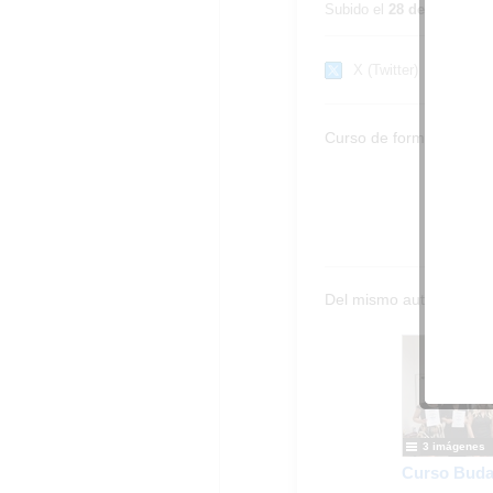
Subido el
28 de agosto d
X (Twitter)
Curso de formación Eras
Del mismo autor…
3 imágenes
Curso Buda