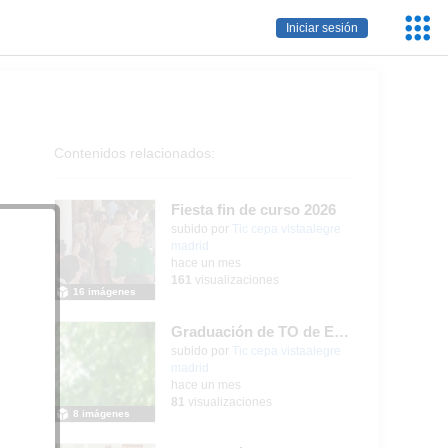
Servic
Iniciar sesión
Educa
Contenidos relacionados:
Fiesta fin de curso 2026
subido por
Tic cepa vistaalegre
madrid
-
hace un mes
161
visualizaciones
16 imágenes
Graduación de TO de Empleo Doméstico
subido por
Tic cepa vistaalegre
madrid
-
hace un mes
81
visualizaciones
8 imágenes