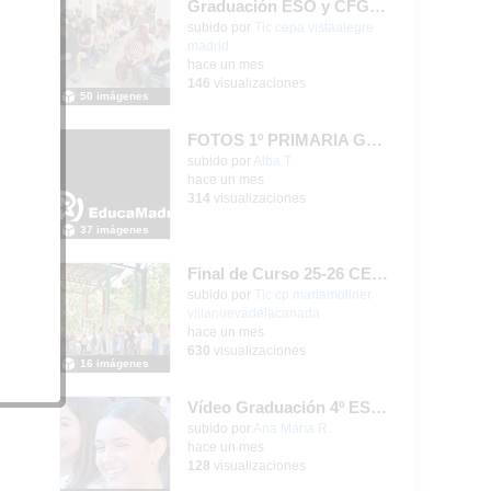
Graduación ESO y CFGB 2026
iones
subido por
Tic cepa vistaalegre
madrid
-
hace un mes
146
visualizaciones
50 imágenes
025
FOTOS 1º PRIMARIA GONZALO DE BERCEO
subido por
Alba T.
-
hace un mes
314
visualizaciones
37 imágenes
Final de Curso 25-26 CEIPSO MARÍA MOLINER
subido por
Tic cp mariamoliner
villanuevadelacanada
-
hace un mes
630
visualizaciones
16 imágenes
Vídeo Graduación 4º ESO 2025-2026 (2)
subido por
Ana María R.
-
hace un mes
128
visualizaciones