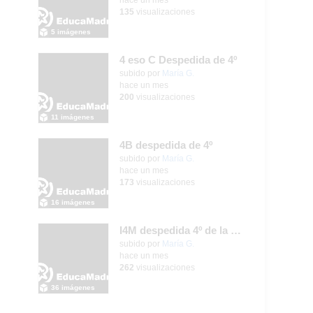
135
visualizaciones
5 imágenes
4 eso C Despedida de 4º
Contenido educativo.
subido por
María G.
-
hace un mes
200
visualizaciones
11 imágenes
4B despedida de 4º
Contenido educativo.
subido por
María G.
-
hace un mes
173
visualizaciones
16 imágenes
I4M despedida 4º de la ESO
subido por
María G.
-
hace un mes
262
visualizaciones
36 imágenes