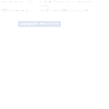
smus cepa joaquinsorolla
subido por
Erasmus cepa joaquinsorolla
madrid
-
222
visualizaciones
-
hace 12 meses
-
219
visualizaciones
Ver más del mismo autor