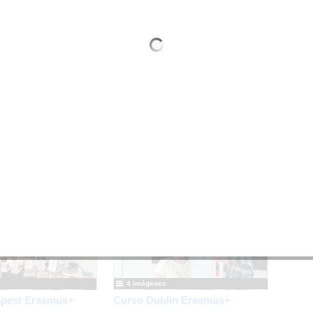
e 2025
por
Erasmus cepa joaquinsorolla madrid
230
visualizac
Facebook
Embeber
mus + sobre "Innovar en educación" realizado en Viena en julio de 2
Más información
4 imágenes
pest Erasmus+
Curso Dublin Erasmus+