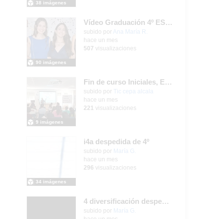
38 imágenes
Vídeo Graduación 4º ESO 2025-2026
subido por
Ana María R.
-
hace un mes
507
visualizaciones
90 imágenes
Fin de curso Iniciales, Español, Inglés, Informática y Patrimonio
subido por
Tic cepa alcala
-
hace un mes
221
visualizaciones
9 imágenes
i4a despedida de 4º
Contenido educativo.
subido por
María G.
-
hace un mes
296
visualizaciones
34 imágenes
4 diversificación despedida de 4º
Contenido educativo.
subido por
María G.
-
hace un mes