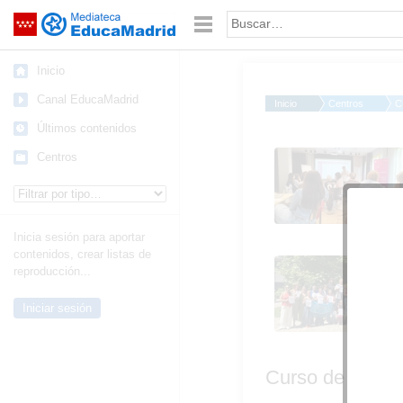
Mediateca de EducaMadrid
Saltar navegación
Palabra o frase:
Inicio
Canal EducaMadrid
Inicio
Centros
C
Últimos contenidos
Curso de formación
Centros
Erasmus+ en Viena.
Tipo de contenido:
Agosto 2025
Inicia sesión para aportar
contenidos, crear listas de
Curso de formación
reproducción...
Erasmus+ en Viena.
Agosto 2025
Iniciar sesión
Curso de forma