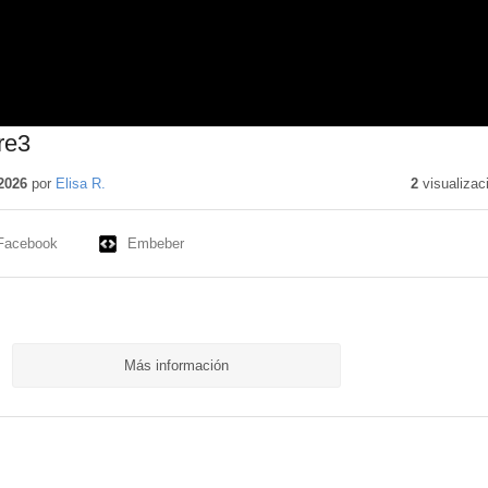
re3
2026
por
Elisa R.
2
visualizac
Facebook
Embeber
Más información