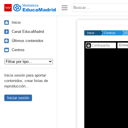
Mediateca de EducaMadrid
Saltar navegación
Palabra o frase:
Inicio
Canal EducaMadrid
Inicio
Centros
C
Últimos contenidos
Contenido protegido…
Centros
Tipo de contenido:
Inicia sesión para aportar
contenidos, crear listas de
reproducción...
Iniciar sesión