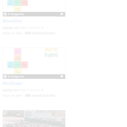
6 imágenes
MoveDice
Contenido educativo.
subido por
Mari Carmen M.
-
hace un año
-
304
visualizaciones
6 imágenes
MoviDado
Contenido educativo.
subido por
Mari Carmen M.
-
hace un año
-
308
visualizaciones