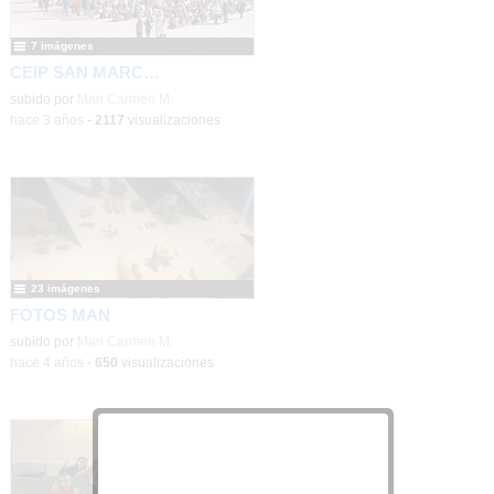
7 imágenes
CEIP SAN MARCOS CON ALADINA #PAÑUELOCHALENGE
subido por
Mari Carmen M.
-
hace 3 años
-
2117
visualizaciones
23 imágenes
FOTOS MAN
subido por
Mari Carmen M.
-
hace 4 años
-
650
visualizaciones