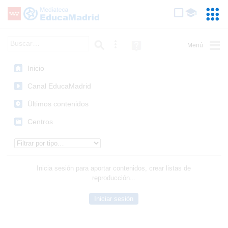
Mediateca de EducaMadrid
Saltar navegación
Servic
Educa
Palabra o frase:
Búsqueda avanzada
Ayuda
(en
ventana
Inicio
nueva)
Canal EducaMadrid
Últimos contenidos
Centros
Tipo de contenido:
Inicia sesión para aportar contenidos, crear listas de
reproducción...
Iniciar sesión