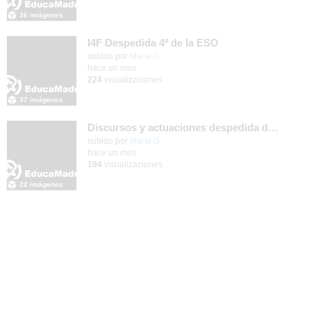
36 imágenes
I4F Despedida 4º de la ESO
subido por
María G.
-
hace un mes
224
visualizaciones
37 imágenes
Discursos y actuaciones despedida de 4º
Contenido educativo.
subido por
María G.
-
hace un mes
194
visualizaciones
22 imágenes