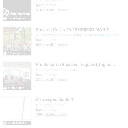
subido por
Alba T.
-
hace un mes
316
visualizaciones
37 imágenes
Final de Curso 25-26 CEIPSO MARÍA MOLINER
subido por
Tic cp mariamoliner villanuevadelacanada
-
hace un mes
664
visualizaciones
16 imágenes
Fin de curso Iniciales, Español, Inglés, Informática y Patrimonio
subido por
Tic cepa alcala
-
hace un mes
221
visualizaciones
9 imágenes
i4a despedida de 4º
Contenido educativo.
subido por
María G.
-
hace un mes
300
visualizaciones
34 imágenes