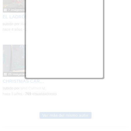
7 imágenes
EL LADRÓN DE CUENTOS.
subido por
Mari Carmen M.
-
hace 4 años
-
781
visualizaciones
2/6
BUSCAMOS HUEVOS DE
PASCUA
-
Detalles
25 imágenes
CHRISTMAS CARD 3ºB
Contenido educativo.
subido por
Mari Carmen M.
-
hace 5 años
-
769
visualizaciones
Ver más del mismo autor