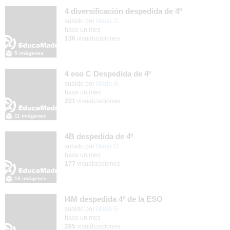
4 diversificación despedida de 4º
Contenido educativo.
subido por
María G.
-
hace un mes
136
visualizaciones
5 imágenes
4 eso C Despedida de 4º
Contenido educativo.
subido por
María G.
-
hace un mes
201
visualizaciones
11 imágenes
4B despedida de 4º
Contenido educativo.
subido por
María G.
-
hace un mes
177
visualizaciones
16 imágenes
I4M despedida 4º de la ESO
subido por
María G.
-
hace un mes
265
visualizaciones