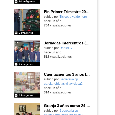
14 imágenes
Fin Primer Trimestre 2024-2025
subido por
Tic cepa valdemoro
-
hace un año
764
visualizaciones
6 imágenes
Jornadas intercentros (proyecto de innovación fabricación aditiva)
subido por
Daniel G.
-
hace un año
512
visualizaciones
7 imágenes
Cuentacuentos 3 años Iraida Azuara "Mi muro"
Contenido educativo.
subido por
Secretaria cp
garcianoblejas villaviciosa2
-
hace un año
314
visualizaciones
4 imágenes
Granja 3 años curso 24-25 2° Álbum
Contenido educativo.
subido por
Secretaria cp
garcianoblejas villaviciosa2
-