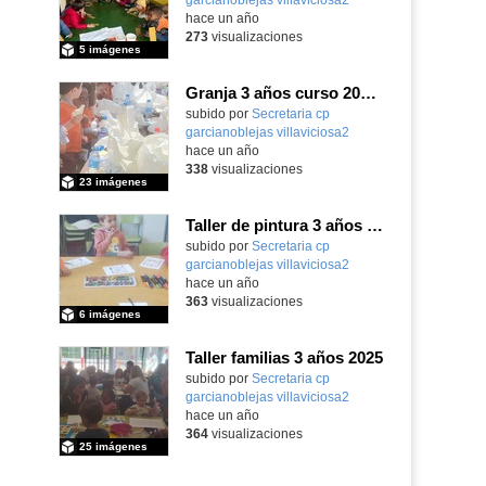
hace un año
273
visualizaciones
5 imágenes
Granja 3 años curso 2024-25
Contenido educativo.
subido por
Secretaria cp
garcianoblejas villaviciosa2
-
hace un año
338
visualizaciones
23 imágenes
Taller de pintura 3 años Dibujos de Países
Contenido educativo.
subido por
Secretaria cp
garcianoblejas villaviciosa2
-
hace un año
363
visualizaciones
6 imágenes
Taller familias 3 años 2025
Contenido educativo.
subido por
Secretaria cp
garcianoblejas villaviciosa2
-
hace un año
364
visualizaciones
25 imágenes