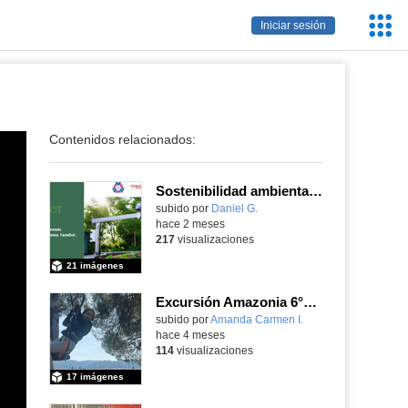
Servic
Iniciar sesión
Educa
Contenidos relacionados:
Sostenibilidad ambiental, eficiencia energética y sistemas de producción inteligente para la industria 4.0
subido por
Daniel G.
-
hace 2 meses
217
visualizaciones
21 imágenes
Excursión Amazonia 6°primaria
subido por
Amanda Carmen I.
-
hace 4 meses
114
visualizaciones
17 imágenes