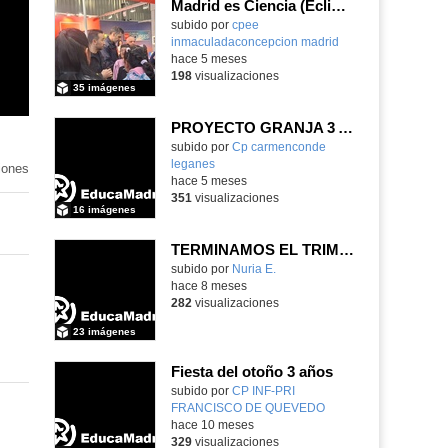
Madrid es Ciencia (Eclipse) - Parte 3
subido por
cpee
inmaculadaconcepcion madrid
-
hace 5 meses
198
visualizaciones
35 imágenes
PROYECTO GRANJA 3 AÑOS
Contenido educativo.
subido por
Cp carmenconde
leganes
-
iones
hace 5 meses
351
visualizaciones
16 imágenes
TERMINAMOS EL TRIMESTRE
Contenido educativo.
subido por
Nuria E.
-
hace 8 meses
282
visualizaciones
23 imágenes
Fiesta del otoño 3 años
subido por
CP INF-PRI
FRANCISCO DE QUEVEDO
-
hace 10 meses
329
visualizaciones