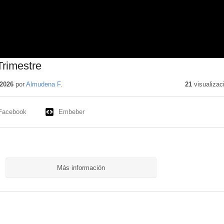
rimestre
2026
por
Almudena F.
21
visualizac
Facebook
Embeber
Más información