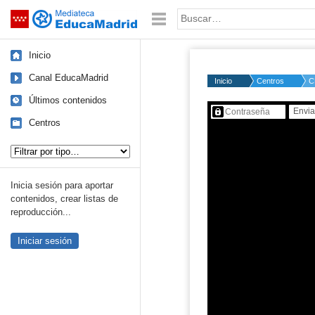
Mediateca de EducaMadrid
Saltar navegación
Palabra o frase:
Inicio
Canal EducaMadrid
Inicio
Centros
C
Últimos contenidos
Contenido protegido…
Centros
Tipo de contenido:
Inicia sesión para aportar
contenidos, crear listas de
reproducción...
Iniciar sesión