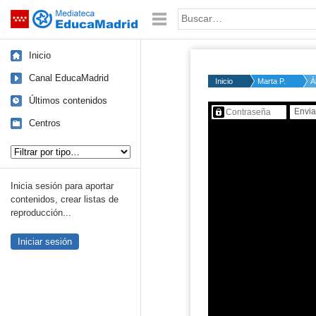
Mediateca de EducaMadrid
Saltar navegación
Palabra o frase:
Inicio
Canal EducaMadrid
Inicio
Marta P.
Á
Últimos contenidos
Contenido protegido…
Centros
Tipo de contenido:
Inicia sesión para aportar
contenidos, crear listas de
reproducción...
Iniciar sesión