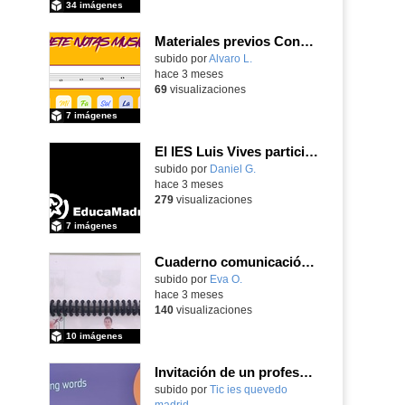
34 imágenes
Materiales previos Concierto didáctico
Contenido educativo.
subido por
Alvaro L.
-
hace 3 meses
69
visualizaciones
7 imágenes
El IES Luis Vives participa en la reunión de coordinación del proyecto de innovación MEFPD - CNC e Industria 4.0
subido por
Daniel G.
-
hace 3 meses
279
visualizaciones
7 imágenes
Cuaderno comunicación pictogramas y LSE
subido por
Eva O.
-
hace 3 meses
140
visualizaciones
10 imágenes
Invitación de un profesor a los Paneles Europeos de Ciudadanos del mes de marzo 2026
subido por
Tic ies quevedo
madrid
-