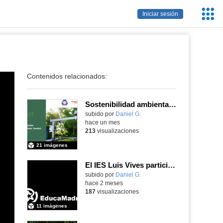
Servic
Iniciar sesión
Educa
Contenidos relacionados:
Sostenibilidad ambiental, eficiencia energética y sistemas de producción inteligente para la industria 4.0
subido por
Daniel G.
-
hace un mes
213
visualizaciones
21 imágenes
El IES Luis Vives participa en la jornada de trabajo sobre mecanizado CNC e Industria 4.0
subido por
Daniel G.
-
hace 2 meses
187
visualizaciones
11 imágenes