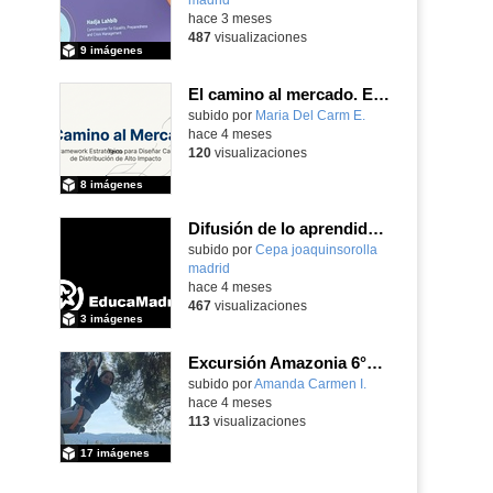
hace 3 meses
487
visualizaciones
9 imágenes
El camino al mercado. Estrategia de distribución. Creado por Isabel Álvarez Balboa con IA
subido por
Maria Del Carm E.
-
hace 4 meses
120
visualizaciones
8 imágenes
Difusión de lo aprendido en Cursos de Formación Erasmus+ 2025
subido por
Cepa joaquinsorolla
madrid
-
hace 4 meses
467
visualizaciones
3 imágenes
Excursión Amazonia 6°primaria
subido por
Amanda Carmen I.
-
hace 4 meses
113
visualizaciones
17 imágenes