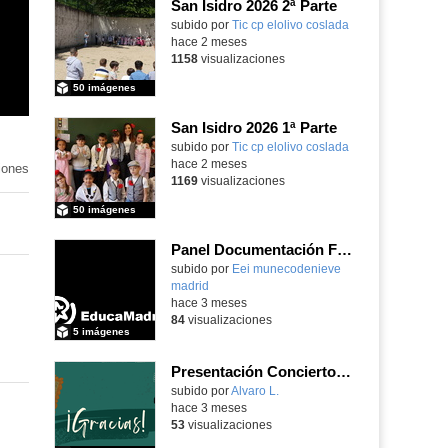
San Isidro 2026 2ª Parte
subido por
Tic cp elolivo coslada
-
hace 2 meses
1158
visualizaciones
50 imágenes
San Isidro 2026 1ª Parte
subido por
Tic cp elolivo coslada
-
hace 2 meses
iones
1169
visualizaciones
50 imágenes
Panel Documentación Familias
Contenido educativo.
subido por
Eei munecodenieve
madrid
-
hace 3 meses
84
visualizaciones
5 imágenes
Presentación Concierto Didáctico
Contenido educativo.
subido por
Alvaro L.
-
hace 3 meses
53
visualizaciones