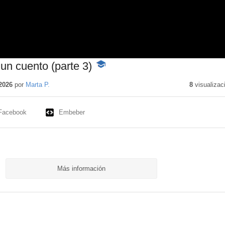
 un cuento (parte 3)
-
Contenido
educativo
2026
por
Marta P.
8
visualizac
Facebook
Embeber
Más información