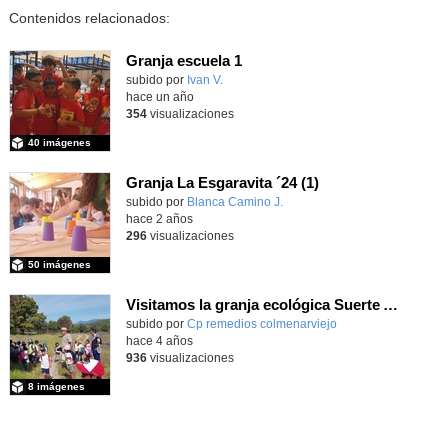
Contenidos relacionados:
Granja escuela 1
Contenido educativo.
subido por
Ivan V.
-
hace un año
354
visualizaciones
40 imágenes
Granja La Esgaravita ´24 (1)
subido por
Blanca Camino J.
-
hace 2 años
296
visualizaciones
50 imágenes
Visitamos la granja ecológica Suerte Ampanera con 1°P
Contenido educativo.
subido por
Cp remedios colmenarviejo
-
hace 4 años
936
visualizaciones
8 imágenes