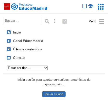
Mediateca de EducaMadrid
Saltar navegación
Servic
Educa
Palabra o frase:
Búsqueda avanzada
Ayuda
(en
ventana
Inicio
nueva)
Canal EducaMadrid
Últimos contenidos
Centros
Tipo de contenido:
Inicia sesión para aportar contenidos, crear listas de
reproducción...
Iniciar sesión