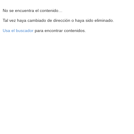
Reproductor de la Mediateca
No se encuentra el contenido…
Tal vez haya cambiado de dirección o haya sido eliminado.
Usa el buscador
para encontrar contenidos.