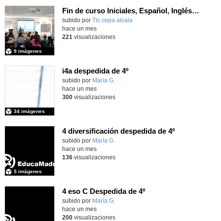
Fin de curso Iniciales, Español, Inglés, Informática y Patrimonio
subido por
Tic cepa alcala
-
hace un mes
221
visualizaciones
9 imágenes
i4a despedida de 4º
Contenido educativo.
subido por
María G.
-
hace un mes
300
visualizaciones
34 imágenes
4 diversificación despedida de 4º
Contenido educativo.
subido por
María G.
-
hace un mes
136
visualizaciones
5 imágenes
4 eso C Despedida de 4º
Contenido educativo.
subido por
María G.
-
hace un mes
200
visualizaciones