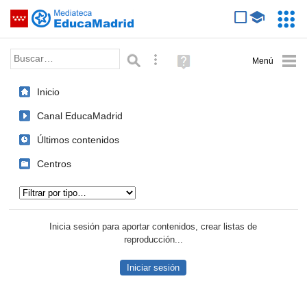
Mediateca de EducaMadrid
Saltar navegación
Servic
Educa
Palabra o frase:
Búsqueda avanzada
Ayuda
(en
ventana
Inicio
nueva)
Canal EducaMadrid
Últimos contenidos
Centros
Tipo de contenido:
Inicia sesión para aportar contenidos, crear listas de
reproducción...
Iniciar sesión