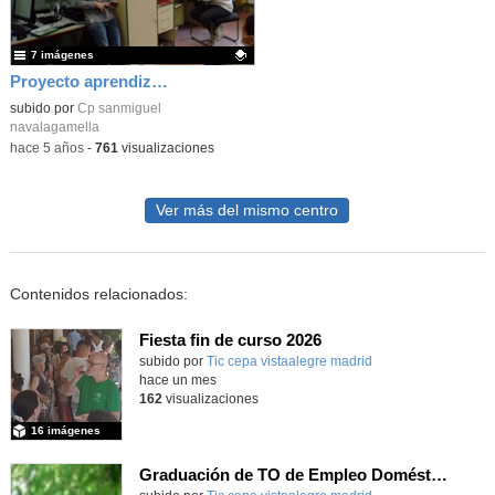
7 imágenes
Proyecto aprendizaje de servicios
Contenido educativo.
subido por
Cp sanmiguel
navalagamella
-
hace 5 años
-
761
visualizaciones
Ver más del mismo centro
Contenidos relacionados:
Fiesta fin de curso 2026
subido por
Tic cepa vistaalegre madrid
-
hace un mes
162
visualizaciones
16 imágenes
Graduación de TO de Empleo Doméstico