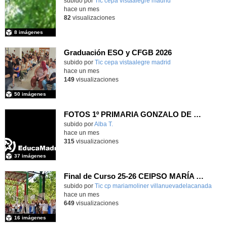
subido por
Tic cepa vistaalegre madrid
-
hace un mes
82
visualizaciones
8 imágenes
Graduación ESO y CFGB 2026
subido por
Tic cepa vistaalegre madrid
-
hace un mes
149
visualizaciones
50 imágenes
FOTOS 1º PRIMARIA GONZALO DE BERCEO
subido por
Alba T.
-
hace un mes
315
visualizaciones
37 imágenes
Final de Curso 25-26 CEIPSO MARÍA MOLINER
subido por
Tic cp mariamoliner villanuevadelacanada
-
hace un mes
649
visualizaciones
16 imágenes