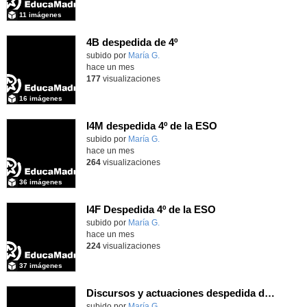
11 imágenes
4B despedida de 4º
Contenido educativo.
subido por
María G.
-
hace un mes
177
visualizaciones
16 imágenes
I4M despedida 4º de la ESO
subido por
María G.
-
hace un mes
264
visualizaciones
36 imágenes
I4F Despedida 4º de la ESO
subido por
María G.
-
hace un mes
224
visualizaciones
37 imágenes
Discursos y actuaciones despedida de 4º
Contenido educativo.
subido por
María G.
-