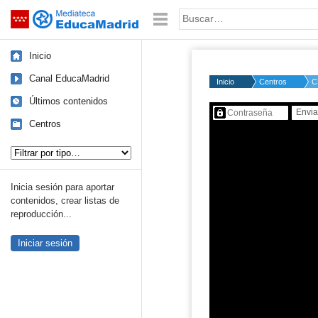
Mediateca de EducaMadrid
Saltar navegación
Palabra o frase:
Inicio
Canal EducaMadrid
Inicio
Centros
C
Últimos contenidos
Contenido protegido…
Centros
Tipo de contenido:
Inicia sesión para aportar
contenidos, crear listas de
reproducción...
Iniciar sesión