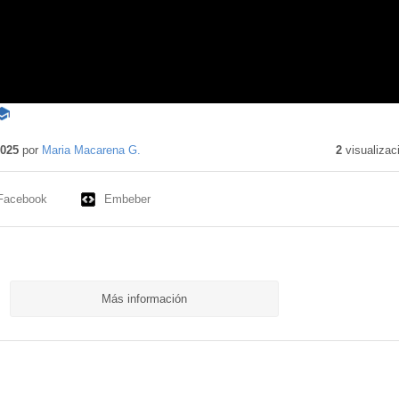
ontenido
ducativo
2025
por
Maria Macarena G.
2
visualizac
Facebook
Embeber
Más información