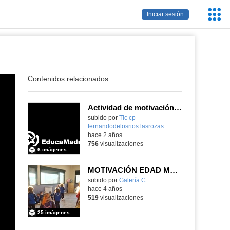
Servic
Iniciar sesión
Educa
Contenidos relacionados:
Actividad de motivación de los Inuit de 3 años_CEIP FDLR_Las Rozas
Contenido educativo.
subido por
Tic cp
fernandodelosrios lasrozas
-
hace 2 años
756
visualizaciones
6 imágenes
MOTIVACIÓN EDAD MEDIA:DOÑA URRACA
subido por
Galería C.
-
hace 4 años
519
visualizaciones
25 imágenes