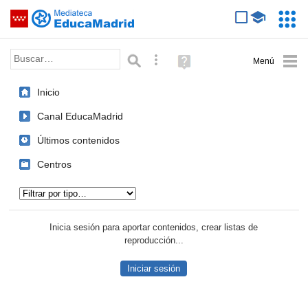
Mediateca de EducaMadrid
Saltar navegación
Servic
Educa
Palabra o frase:
Búsqueda avanzada
Ayuda
(en
ventana
Inicio
nueva)
Canal EducaMadrid
Últimos contenidos
Centros
Tipo de contenido:
Inicia sesión para aportar contenidos, crear listas de
reproducción...
Iniciar sesión