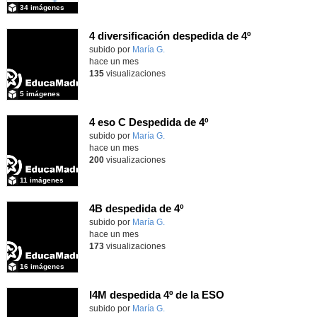
34 imágenes
4 diversificación despedida de 4º
Contenido educativo.
subido por
María G.
-
hace un mes
135
visualizaciones
5 imágenes
4 eso C Despedida de 4º
Contenido educativo.
subido por
María G.
-
hace un mes
200
visualizaciones
11 imágenes
4B despedida de 4º
Contenido educativo.
subido por
María G.
-
hace un mes
173
visualizaciones
16 imágenes
I4M despedida 4º de la ESO
subido por
María G.
-