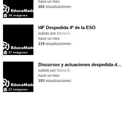
hace un mes
262
visualizaciones
36 imágenes
I4F Despedida 4º de la ESO
subido por
María G.
-
hace un mes
219
visualizaciones
37 imágenes
Discursos y actuaciones despedida de 4º
Contenido educativo.
subido por
María G.
-
hace un mes
193
visualizaciones
22 imágenes