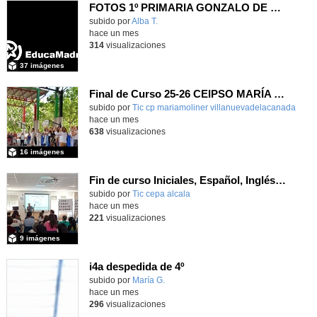
FOTOS 1º PRIMARIA GONZALO DE BERCEO
subido por
Alba T.
-
hace un mes
314
visualizaciones
37 imágenes
Final de Curso 25-26 CEIPSO MARÍA MOLINER
subido por
Tic cp mariamoliner villanuevadelacanada
-
hace un mes
638
visualizaciones
16 imágenes
Fin de curso Iniciales, Español, Inglés, Informática y Patrimonio
subido por
Tic cepa alcala
-
hace un mes
221
visualizaciones
9 imágenes
i4a despedida de 4º
Contenido educativo.
subido por
María G.
-
hace un mes
296
visualizaciones