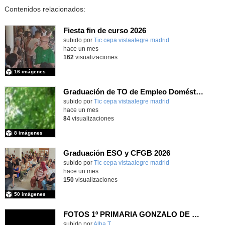
Contenidos relacionados:
Fiesta fin de curso 2026
subido por
Tic cepa vistaalegre madrid
-
hace un mes
162
visualizaciones
16 imágenes
Graduación de TO de Empleo Doméstico
subido por
Tic cepa vistaalegre madrid
-
hace un mes
84
visualizaciones
8 imágenes
Graduación ESO y CFGB 2026
subido por
Tic cepa vistaalegre madrid
-
hace un mes
150
visualizaciones
50 imágenes
FOTOS 1º PRIMARIA GONZALO DE BERCEO
subido por
Alba T.
-