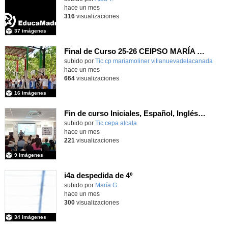
hace un mes
316
visualizaciones
37 imágenes
Final de Curso 25-26 CEIPSO MARÍA MOLINER
subido por
Tic cp mariamoliner villanuevadelacanada
-
hace un mes
664
visualizaciones
16 imágenes
Fin de curso Iniciales, Español, Inglés, Informática y Patrimonio
subido por
Tic cepa alcala
-
hace un mes
221
visualizaciones
9 imágenes
i4a despedida de 4º
Contenido educativo.
subido por
María G.
-
hace un mes
300
visualizaciones
34 imágenes