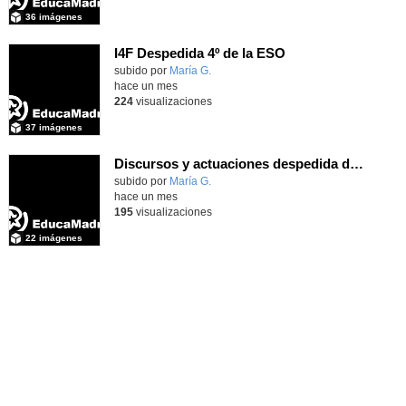
36 imágenes
I4F Despedida 4º de la ESO
subido por
María G.
-
hace un mes
224
visualizaciones
37 imágenes
Discursos y actuaciones despedida de 4º
Contenido educativo.
subido por
María G.
-
hace un mes
195
visualizaciones
22 imágenes