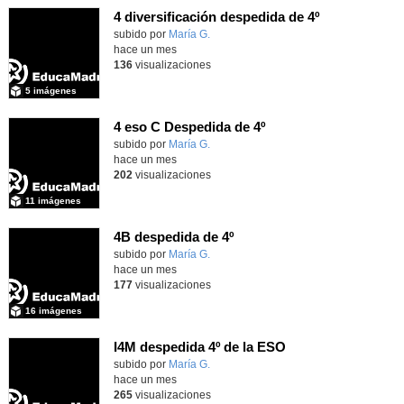
4 diversificación despedida de 4º
Contenido educativo.
subido por
María G.
-
hace un mes
136
visualizaciones
5 imágenes
4 eso C Despedida de 4º
Contenido educativo.
subido por
María G.
-
hace un mes
202
visualizaciones
11 imágenes
4B despedida de 4º
Contenido educativo.
subido por
María G.
-
hace un mes
177
visualizaciones
16 imágenes
I4M despedida 4º de la ESO
subido por
María G.
-
hace un mes
265
visualizaciones