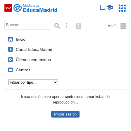
Mediateca de EducaMadrid
Saltar navegación
Servic
Educa
Palabra o frase:
Búsqueda avanzada
Ayuda
(en
ventana
Inicio
nueva)
Canal EducaMadrid
Últimos contenidos
Centros
Tipo de contenido:
Inicia sesión para aportar contenidos, crear listas de
reproducción...
Iniciar sesión