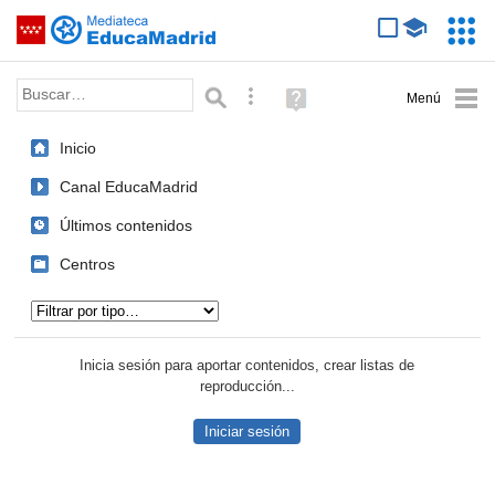
Mediateca de EducaMadrid
Saltar navegación
Servic
Educa
Palabra o frase:
Búsqueda avanzada
Ayuda
(en
ventana
Inicio
nueva)
Canal EducaMadrid
Últimos contenidos
Centros
Tipo de contenido:
Inicia sesión para aportar contenidos, crear listas de
reproducción...
Iniciar sesión