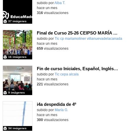
subido por
Alba T.
-
hace un mes
316
visualizaciones
37 imágenes
Final de Curso 25-26 CEIPSO MARÍA MOLINER
subido por
Tic cp mariamoliner villanuevadelacanada
-
hace un mes
659
visualizaciones
16 imágenes
Fin de curso Iniciales, Español, Inglés, Informática y Patrimonio
subido por
Tic cepa alcala
-
hace un mes
221
visualizaciones
9 imágenes
i4a despedida de 4º
Contenido educativo.
subido por
María G.
-
hace un mes
300
visualizaciones
34 imágenes