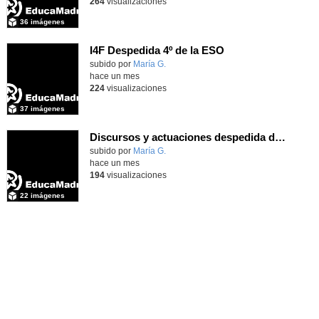
264
visualizaciones
36 imágenes
I4F Despedida 4º de la ESO
subido por
María G.
-
hace un mes
224
visualizaciones
37 imágenes
Discursos y actuaciones despedida de 4º
Contenido educativo.
subido por
María G.
-
hace un mes
194
visualizaciones
22 imágenes