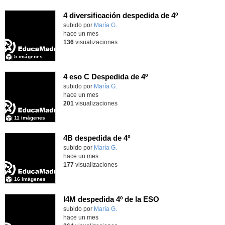
4 diversificación despedida de 4º
Contenido educativo.
subido por
María G.
-
hace un mes
136
visualizaciones
5 imágenes
4 eso C Despedida de 4º
Contenido educativo.
subido por
María G.
-
hace un mes
201
visualizaciones
11 imágenes
4B despedida de 4º
Contenido educativo.
subido por
María G.
-
hace un mes
177
visualizaciones
16 imágenes
I4M despedida 4º de la ESO
subido por
María G.
-
hace un mes