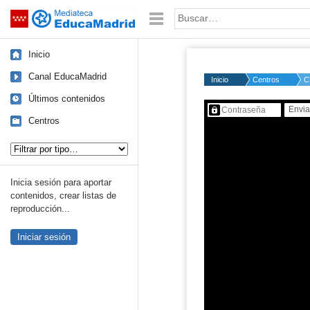
Mediateca de EducaMadrid
Saltar navegación
Palabra o frase:
Inicio
Canal EducaMadrid
Inicio
Centros
C
Últimos contenidos
Contenido protegido…
Centros
Tipo de contenido:
Inicia sesión para aportar
contenidos, crear listas de
reproducción...
Iniciar sesión