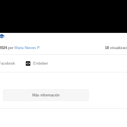
Contenido
educativo
2024
por
Maria Nieves P.
18
visualizac
Facebook
Embeber
Más información