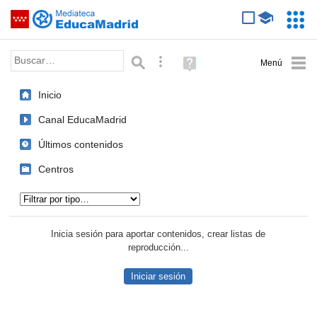
Mediateca de EducaMadrid
Saltar navegación
Servic
Educa
Palabra o frase:
Búsqueda avanzada
Ayuda
(en
ventana
Inicio
nueva)
Canal EducaMadrid
Últimos contenidos
Centros
Tipo de contenido:
Inicia sesión para aportar contenidos, crear listas de
reproducción...
Iniciar sesión