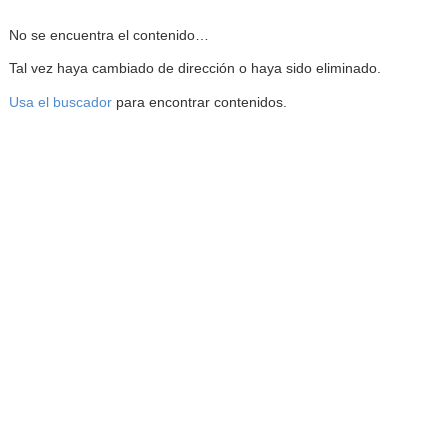
Reproductor de la Mediateca
No se encuentra el contenido…
Tal vez haya cambiado de dirección o haya sido eliminado.
Usa el buscador
para encontrar contenidos.