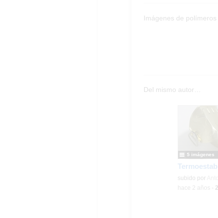
Imágenes de polímeros
Del mismo autor…
5 imágenes
Termoestab
Contenido educ
subido por
Anto
-
hace 2 años
-