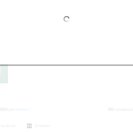
Elastómeros
Elastómeros
tenido
cativo
2024
por
Antonio C.
302
visualizac
Facebook
Embeber