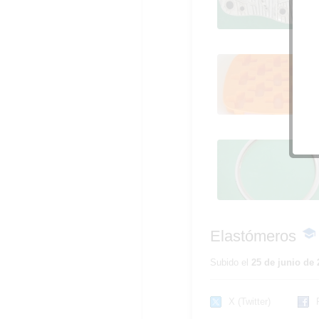
Elastómeros
Elastómeros
Elastómeros
-
Con
edu
Subido el
25 de junio de 
X (Twitter)