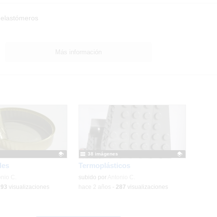
 elastómeros
Más información
38 imágenes
les
Termoplásticos
ativo.
nio C.
Contenido educativo.
subido por
Antonio C.
293
visualizaciones
-
hace 2 años
-
287
visualizaciones