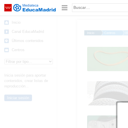
Mediateca de EducaMadrid
Saltar navegación
Palabra o frase:
Inicio
Canal EducaMadrid
Inicio
Centros
I
Últimos contenidos
Elastómeros
Centros
Tipo de contenido:
Inicia sesión para aportar
contenidos, crear listas de
Elastómeros
reproducción...
Iniciar sesión
Elastómeros