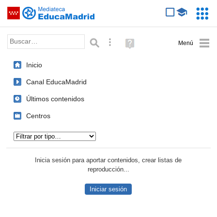
Mediateca de EducaMadrid
Saltar navegación
Servic
Educa
Palabra o frase:
Búsqueda avanzada
Ayuda
(en
ventana
Inicio
nueva)
Canal EducaMadrid
Últimos contenidos
Centros
Tipo de contenido:
Inicia sesión para aportar contenidos, crear listas de
reproducción...
Iniciar sesión