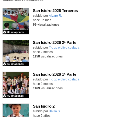
San Isidro 2026 Terceros
Contenido educativo.
subido por
Álvaro R.
-
hace un mes
99
visualizaciones
33 imágenes
San Isidro 2026 2ª Parte
subido por
Tic cp elolivo coslada
-
hace 2 meses
1158
visualizaciones
50 imágenes
San Isidro 2026 1ª Parte
subido por
Tic cp elolivo coslada
-
hace 2 meses
1169
visualizaciones
50 imágenes
San Isidro 2
subido por
Bailla S.
-
hace 2 años