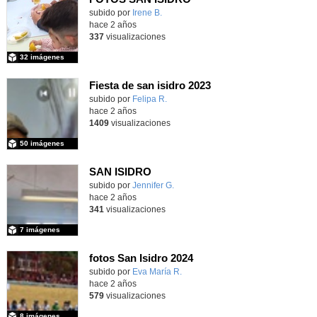
subido por
Irene B.
-
hace 2 años
337
visualizaciones
32 imágenes
Fiesta de san isidro 2023
subido por
Felipa R.
-
hace 2 años
1409
visualizaciones
50 imágenes
SAN ISIDRO
subido por
Jennifer G.
-
hace 2 años
341
visualizaciones
7 imágenes
fotos San Isidro 2024
Contenido educativo.
subido por
Eva María R.
-
hace 2 años
579
visualizaciones
8 imágenes