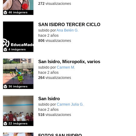
272
visualizaciones
46 imágenes
SAN ISIDRO TERCER CICLO
subido por
Ana Belén G.
-
hace 2 años
806
visualizaciones
4 imágenes
San Isidro, Micropolix, varios
subido por
Carmen M.
-
hace 2 años
264
visualizaciones
36 imágenes
San Isidro
subido por
Carmen Julia G.
-
hace 2 años
516
visualizaciones
22 imágenes
FOTOS SAN ISIDRO