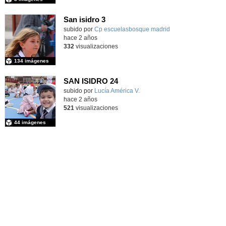
San isidro 3
subido por
Cp escuelasbosque madrid
-
hace 2 años
332
visualizaciones
134 imágenes
SAN ISIDRO 24
Contenido educativo.
subido por
Lucía América V.
-
hace 2 años
521
visualizaciones
44 imágenes